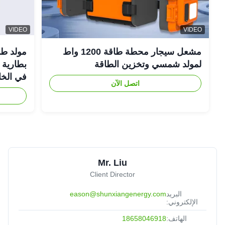
VIDEO
VIDEO
مشعل سيجار محطة طاقة 1200 واط
لمولد شمسي وتخزين الطاقة
في الخا
اتصل الآن
Mr. Liu
Client Director
البريد
eason@shunxiangenergy.com
الإلكتروني:
الهاتف:
18658046918