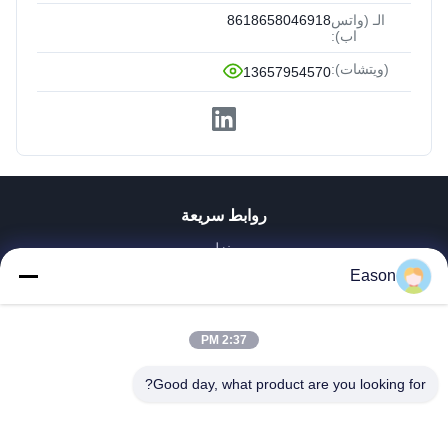
الـ (واتس
8618658046918
اب):
(ويتشات):
13657954570
روابط سريعة
منزل
المنتجات
Eason
أشرطة فيديو
حول بنا
2:37 PM
جولة في المعمل
ضبط الجودة
Good day, what product are you looking for?
اتصل بنا
طلب اقتباس