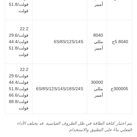
أمبير
فولت/51.8
فولت
22.2
8040
فولت/29.6
8040 5ج
مللي
6S/8S/12S/14S
فولت/44.4
5
أمبير
فولت/51.8
فولت
22.2
فولت/29.6
30000
فولت/44.4
300005ج
مللي
6S/8S/12S/14S/18S/24S
فولت/51.8
5
أمبير
فولت/66.6
فولت/88.8
فولت
يتم اختبار كثافة الطاقة في ظل الظروف القياسية. قد يختلف الأداء
الفعلي بناءً على التطبيق والاستخدام.