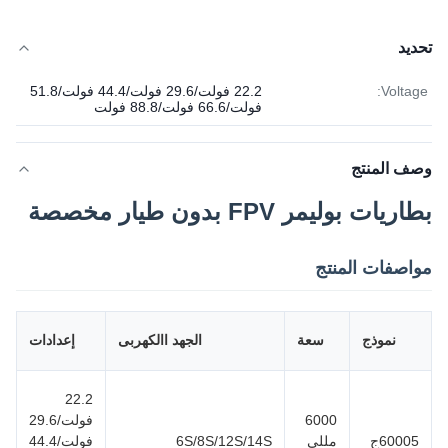
تحديد
Voltage:
22.2 فولت/29.6 فولت/44.4 فولت/51.8
فولت/66.6 فولت/88.8 فولت
وصف المنتج
بطاريات بوليمر FPV بدون طيار مخصصة
مواصفات المنتج
م
نموذج
سعة
الجهد االكهربى
إعدادات
ا
22.2
6000
فولت/29.6
60005ج
مللي
6S/8S/12S/14S
فولت/44.4
5