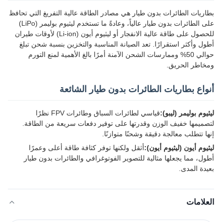
بطاريات الطائرات بدون طيار هي مصادر الطاقة عالية التفريغ التي تحافظ
على الطائرات بدون طيار عالياً، وعادةً ما تستخدم ليثيوم بوليمر (LiPo)
للحصول على طاقة عالية الانفجار أو ليثيوم أيون (Li-ion) لأوقات طيران
أطول وأكثر استقرارًا. تعد الصيانة المناسبة والتخزين بنسبة شحن تبلغ
حوالي 50% وممارسات الشحن الآمنة أمرًا بالغ الأهمية لمنع التورم
ومخاطر الحريق.
أنواع بطاريات الطائرات بدون طيار الشائعة
ليثيوم بوليمر (ليبو):
قياسي لطائرات السباق وطائرات FPV نظرًا
لتصميمها خفيف الوزن وقدرتها على توفير دفعات سريعة من الطاقة.
إنها تتطلب معالجة دقيقة وشحنًا متوازنًا.
ليثيوم أيون (ليثيوم أيون):
أثقل ولكنها توفر كثافة طاقة أعلى وعمرًا
أطول، مما يجعلها مثالية للتصوير الفوتوغرافي والطائرات بدون طيار
بعيدة المدى.
العلامات