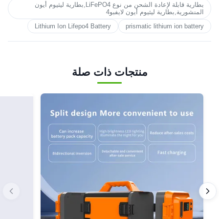
بطارية قابلة لإعادة الشحن من نوع LiFePO4,بطارية ليثيوم أيون
المنشورية,بطارية ليثيوم أيون لايفبو4
Lithium Ion Lifepo4 Battery
prismatic lithium ion battery
منتجات ذات صلة