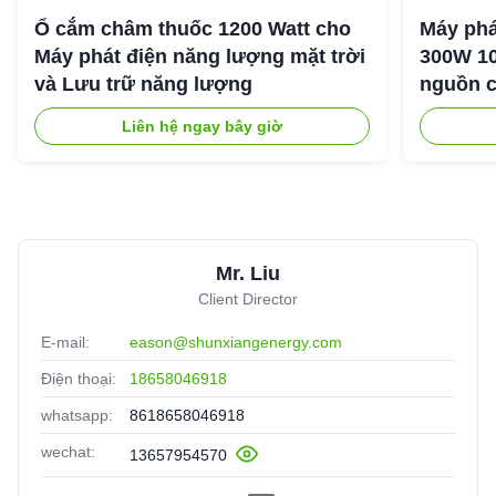
Ổ cắm châm thuốc 1200 Watt cho
Máy phá
Máy phát điện năng lượng mặt trời
300W 10
và Lưu trữ năng lượng
nguồn c
ngoài tr
Liên hệ ngay bây giờ
Mr. Liu
Client Director
E-mail:
eason@shunxiangenergy.com
Điện thoại:
18658046918
whatsapp:
8618658046918
wechat:
13657954570