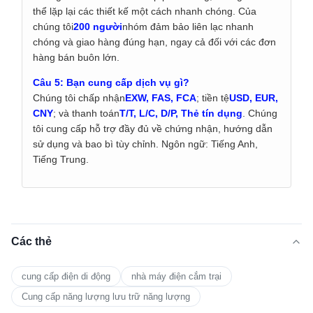
thể lặp lại các thiết kế một cách nhanh chóng. Của
chúng tôi
200 người
nhóm đảm bảo liên lạc nhanh
chóng và giao hàng đúng hạn, ngay cả đối với các đơn
hàng bán buôn lớn.
Câu 5: Bạn cung cấp dịch vụ gì?
Chúng tôi chấp nhận
EXW, FAS, FCA
; tiền tệ
USD, EUR,
CNY
; và thanh toán
T/T, L/C, D/P, Thẻ tín dụng
. Chúng
tôi cung cấp hỗ trợ đầy đủ về chứng nhận, hướng dẫn
sử dụng và bao bì tùy chỉnh. Ngôn ngữ: Tiếng Anh,
Tiếng Trung.
Các thẻ
cung cấp điện di động
nhà máy điện cắm trại
Cung cấp năng lượng lưu trữ năng lượng