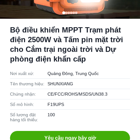
Bộ điều khiển MPPT Trạm phát
điện 2500W và Tấm pin mặt trời
cho Cắm trại ngoài trời và Dự
phòng điện khẩn cấp
Nơi xuất xứ:
Quảng Đông, Trung Quốc
Tên thương hiệu:
SHUNXIANG
Chứng nhận:
CE/FCC/ROHS/MSDS/UN38.3
Số mô hình:
F19UPS
Số lượng đặt
100
hàng tối thiểu:
Yêu cầu ngay bây giờ