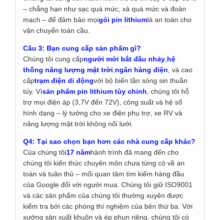
– chẳng hạn như sạc quá mức, xả quá mức và đoản
mạch – để đảm bảo mọi
gói pin lithium
là an toàn cho
vận chuyển toàn cầu.
Câu 3: Bạn cung cấp sản phẩm gì?
Chúng tôi cung cấp
người mới bắt đầu nhảy
,
hệ
thống năng lượng mặt trời
,
ngân hàng điện
, và cao
cấp
trạm điện di động
với bộ biến tần sóng sin thuần
túy. Vì
sản phẩm pin lithium tùy chỉnh
, chúng tôi hỗ
trợ mọi điện áp (3,7V đến 72V), công suất và hệ số
hình dạng – lý tưởng cho xe điện phụ trợ, xe RV và
năng lượng mặt trời không nối lưới.
Q4: Tại sao chọn bạn hơn các nhà cung cấp khác?
Của chúng tôi
17 năm
hành trình đã mang đến cho
chúng tôi kiến ​​thức chuyên môn chưa từng có về an
toàn và tuân thủ – mối quan tâm tìm kiếm hàng đầu
của Google đối với người mua. Chúng tôi giữ ISO9001
và các sản phẩm của chúng tôi thường xuyên được
kiểm tra bởi các phòng thí nghiệm của bên thứ ba. Với
xưởng sản xuất khuôn và ép phun riêng, chúng tôi có