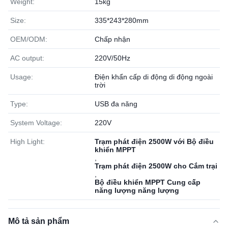
Weight:
15kg
Size:
335*243*280mm
OEM/ODM:
Chấp nhận
AC output:
220V/50Hz
Usage:
Điện khẩn cấp di động di động ngoài
trời
Type:
USB đa năng
System Voltage:
220V
High Light:
Trạm phát điện 2500W với Bộ điều
khiển MPPT
,
Trạm phát điện 2500W cho Cắm trại
,
Bộ điều khiển MPPT Cung cấp
năng lượng năng lượng
Mô tả sản phẩm