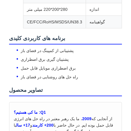
اندازه
280*200*220 میلی متر
گواهینامه
CE/FCC/RoHS/MSDS/UN38.3
برنامه های کاربردی کلیدی
پشتیبانی از کمپینگ در فضای باز
پشتیبان گیری برق اضطراری
برق اضطراری موبایل قابل حمل
راه حل های روشنایی در فضای باز
تصاویر محصول
Q1: ما کی هستیم؟
از آنجایی که
2009
، ما یک رهبر معتبر در راه حل های انرژی
قابل حمل بوده ایم. در حال حاضر با
200+ کارمند
و
17+ سال
با