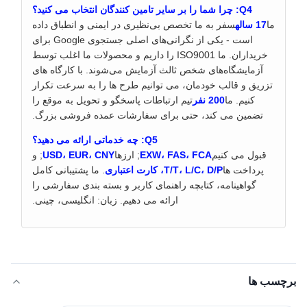
Q4: چرا شما را بر سایر تامین کنندگان انتخاب می کنید؟
ما
17 ساله
سفر به ما تخصص بی‌نظیری در ایمنی و انطباق داده
است - یکی از نگرانی‌های اصلی جستجوی Google برای
خریداران. ما ISO9001 را داریم و محصولات ما اغلب توسط
آزمایشگاه‌های شخص ثالث آزمایش می‌شوند. با کارگاه های
تزریق و قالب خودمان، می توانیم طرح ها را به سرعت تکرار
کنیم. ما
200 نفر
تیم ارتباطات پاسخگو و تحویل به موقع را
تضمین می کند، حتی برای سفارشات عمده فروشی بزرگ.
Q5: چه خدماتی ارائه می دهید؟
قبول می کنیم
EXW، FAS، FCA
; ارزها
USD، EUR، CNY
; و
پرداخت ها
T/T، L/C، D/P، کارت اعتباری
. ما پشتیبانی کامل
گواهینامه، کتابچه راهنمای کاربر و بسته بندی سفارشی را
ارائه می دهیم. زبان: انگلیسی، چینی.
برچسب ها