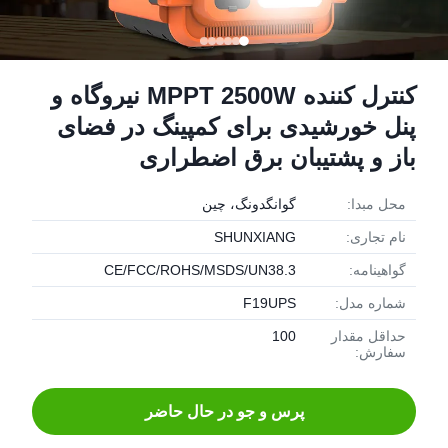
کنترل کننده MPPT 2500W نیروگاه و
پنل خورشیدی برای کمپینگ در فضای
باز و پشتیبان برق اضطراری
محل مبدا:
گوانگدونگ، چین
نام تجاری:
SHUNXIANG
گواهینامه:
CE/FCC/ROHS/MSDS/UN38.3
شماره مدل:
F19UPS
حداقل مقدار
100
سفارش:
پرس و جو در حال حاضر