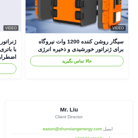
VIDEO
VIDEO
سیگار روشن کننده 1200 وات نیروگاه
برای ژنراتور خورشیدی و ذخیره انرژی
اضطراری
حالا تماس بگیرید
Mr. Liu
Client Director
ایمیل:
eason@shunxiangenergy.com