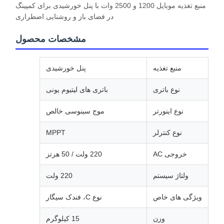
منبع تغذیه موبایل 1200 و 2500 وات با پنل خورشیدی برای کمپینگ
در فضای باز و روشنایی اضطراری
مشخصات محصول
منبع تغذیه
پنل خورشیدی
نوع باتری
باتری های لیتیوم یونی
نوع اینورتر
موج سینوسی خالص
نوع کنترلر
MPPT
خروجی AC
220 ولت / 50 هرتز
ولتاژ سیستم
220 ولت
ویژگی های خاص
نوع C، فندک سیگار
وزن
15 کیلوگرم