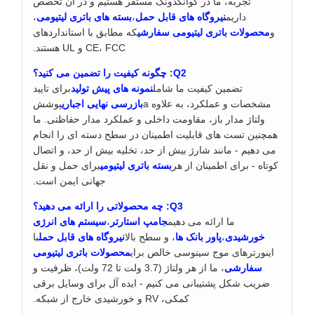
تجربه، ما در گوانگدونگ مستقر هستیم و در آن تخصص
داریم
نیروگاه های قابل حمل
،
بسته های باتری لیتیومی
،
و
محصولات باتری لیتیومی سفارشی
که مطابق با استانداردهای
CE، FCC و UL هستند.
Q2: چگونه کیفیت را تضمین می کنید؟
تضمین کیفیت ما شامل
نمونه های پیش تولید
برای تایید
مشخصات و عملکرد، به علاوه a
بازرسی نهایی اجباری
پوشش
ولتاژ مدار باز، مقاومت داخلی و عملکرد مدار حفاظتی. ما
همچنین تست های قابلیت اطمینان در سطح دسته ای را انجام
می دهیم - مانند شارژ بیش از حد، تخلیه بیش از حد، و اتصال
کوتاه - برای اطمینان از هر
بسته باتری لیتیومی
برای حمل و نقل
جهانی ایمن است.
Q3: چه محصولاتی را ارائه می دهید؟
ما ارائه می دهیم
جامپ استارتر
،
سیستم های انرژی
خورشیدی
،
پاور بانک ها
، و سطح بالا
نیروگاه های قابل حمل
با
اینورترهای موج سینوسی خالص برای
محصولات باتری لیتیومی
سفارشی
، ما از هر ولتاژ (3.7 ولت تا 72 ولت)، ظرفیت و
ضریب شکل پشتیبانی می کنیم - ایده آل برای وسایل برقی
کمکی، RV و خورشیدی خارج از شبکه.