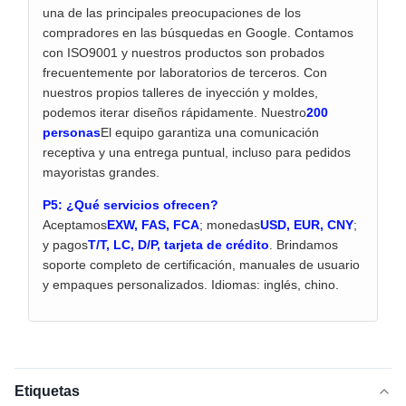
una de las principales preocupaciones de los
compradores en las búsquedas en Google. Contamos
con ISO9001 y nuestros productos son probados
frecuentemente por laboratorios de terceros. Con
nuestros propios talleres de inyección y moldes,
podemos iterar diseños rápidamente. Nuestro
200
personas
El equipo garantiza una comunicación
receptiva y una entrega puntual, incluso para pedidos
mayoristas grandes.
P5: ¿Qué servicios ofrecen?
Aceptamos
EXW, FAS, FCA
; monedas
USD, EUR, CNY
;
y pagos
T/T, LC, D/P, tarjeta de crédito
. Brindamos
soporte completo de certificación, manuales de usuario
y empaques personalizados. Idiomas: inglés, chino.
Etiquetas