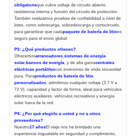
obligatoria
que cubre voltaje de circuito abierto,
resistencia interna y función del circuito de protección.
También realizamos pruebas de confiabilidad a nivel de
lotes, como sobrecarga, sobredescarga y cortocircuito,
para garantizar que cada
paquete de batería de litio
es
seguro para el envío global.
P3: ¿Qué productos ofrecen?
Ofrecemos
arrancadores
,
sistemas de energía
solar
,
bancos de energía
, y de alta gama
centrales
eléctricas portátiles
con inversores de onda sinusoidal
pura. Para
productos de batería de litio
personalizados
, admitimos cualquier voltaje (3,7 V a
72 V), capacidad y factor de forma, ideal para vehículos
eléctricos auxiliares, vehículos recreativos y energía
solar fuera de la red.
P4: ¿Por qué elegirlo a usted y no a otros
proveedores?
Nuestro
17 años
El viaje nos ha brindado una
experiencia inigualable en seguridad y cumplimiento,