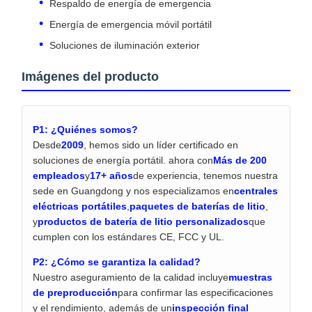
Respaldo de energía de emergencia
Energía de emergencia móvil portátil
Soluciones de iluminación exterior
Imágenes del producto
P1: ¿Quiénes somos?
Desde
2009
, hemos sido un líder certificado en
soluciones de energía portátil. ahora con
Más de 200
empleados
y
17+ años
de experiencia, tenemos nuestra
sede en Guangdong y nos especializamos en
centrales
eléctricas portátiles
,
paquetes de baterías de litio
,
y
productos de batería de litio personalizados
que
cumplen con los estándares CE, FCC y UL.
P2: ¿Cómo se garantiza la calidad?
Nuestro aseguramiento de la calidad incluye
muestras
de preproducción
para confirmar las especificaciones
y el rendimiento, además de un
inspección final