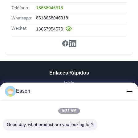
Teléfono:
18658046918
Whatsapp:
8618658046918
Wechat:
13657954570
Enlaces Rápidos
Inicio
Productos
Eason
Videos
Sobre Nosotros
9:55 AM
Visita A La Fábrica
Control De Calidad
Good day, what product are you looking for?
Contacto