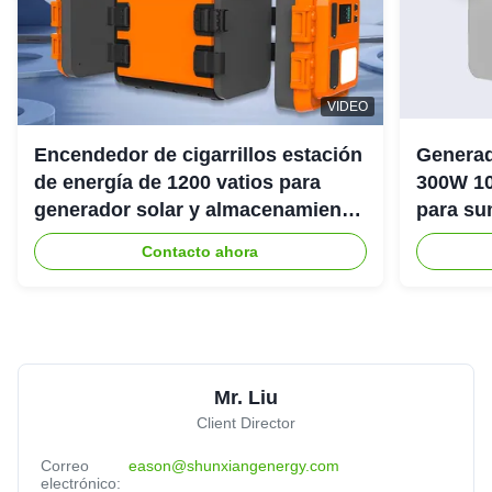
VIDEO
Encendedor de cigarrillos estación
Generad
de energía de 1200 vatios para
300W 10
generador solar y almacenamiento
para su
de energía
emergenc
Contacto ahora
Mr. Liu
Client Director
Correo
eason@shunxiangenergy.com
electrónico: