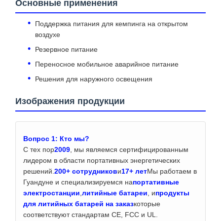
Основные применения
Поддержка питания для кемпинга на открытом
воздухе
Резервное питание
Переносное мобильное аварийное питание
Решения для наружного освещения
Изображения продукции
Вопрос 1: Кто мы?
С тех пор
2009
, мы являемся сертифицированным
лидером в области портативных энергетических
решений.
200+ сотрудников
и
17+ лет
Мы работаем в
Гуандуне и специализируемся на
портативные
электростанции
,
литийные батареи
, и
продукты
для литийных батарей на заказ
которые
соответствуют стандартам CE, FCC и UL.