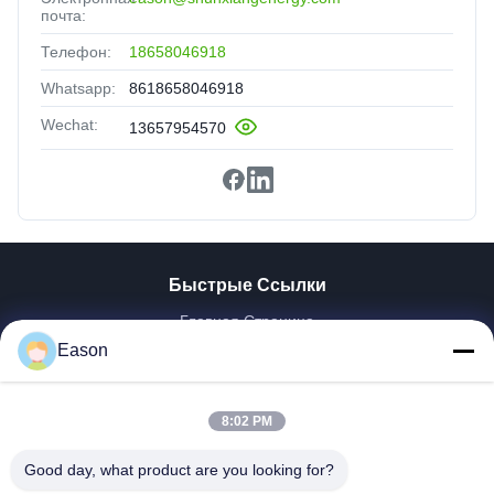
почта:
Телефон:
18658046918
Whatsapp:
8618658046918
Wechat:
13657954570
Быстрые Ссылки
Главная Страница
Продукция
Eason
Ролики
О Компании
8:02 PM
Наша Фабрика
Контроль Качества
Good day, what product are you looking for?
Контактные Данные