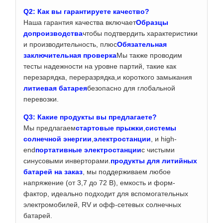
Q2: Как вы гарантируете качество?
Наша гарантия качества включает
Образцы
допроизводства
чтобы подтвердить характеристики
и производительность, плюс
Обязательная
заключительная проверка
Мы также проводим
тесты надежности на уровне партий, такие как
перезарядка, переразрядка,и короткого замыкания
литиевая батарея
безопасно для глобальной
перевозки.
Q3: Какие продукты вы предлагаете?
Мы предлагаем
стартовые прыжки
,
системы
солнечной энергии
,
электростанции
, и high-
end
портативные электростанции
с чистыми
синусовыми инверторами.
продукты для литийных
батарей на заказ
, мы поддерживаем любое
напряжение (от 3,7 до 72 В), емкость и форм-
фактор, идеально подходит для вспомогательных
электромобилей, RV и офф-сетевых солнечных
батарей.