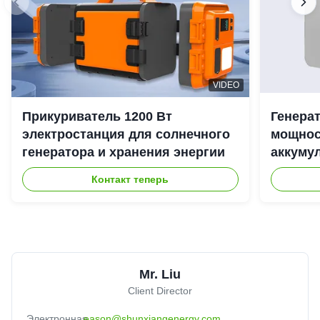
VIDEO
Прикуриватель 1200 Вт
Генера
электростанция для солнечного
мощност
генератора и хранения энергии
аккуму
наружн
Контакт теперь
Mr. Liu
Client Director
Электронная
eason@shunxiangenergy.com