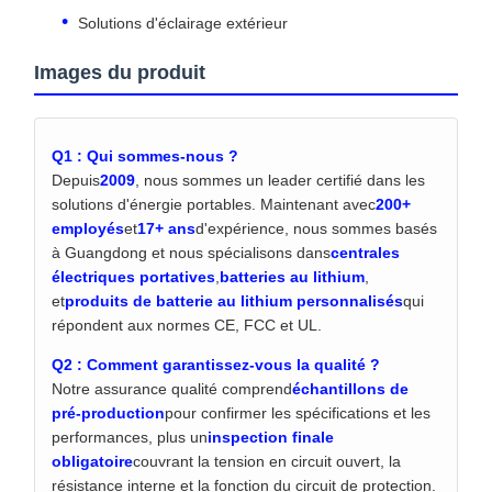
Solutions d'éclairage extérieur
Images du produit
Q1 : Qui sommes-nous ?
Depuis
2009
, nous sommes un leader certifié dans les
solutions d'énergie portables. Maintenant avec
200+
employés
et
17+ ans
d'expérience, nous sommes basés
à Guangdong et nous spécialisons dans
centrales
électriques portatives
,
batteries au lithium
,
et
produits de batterie au lithium personnalisés
qui
répondent aux normes CE, FCC et UL.
Q2 : Comment garantissez-vous la qualité ?
Notre assurance qualité comprend
échantillons de
pré-production
pour confirmer les spécifications et les
performances, plus un
inspection finale
obligatoire
couvrant la tension en circuit ouvert, la
résistance interne et la fonction du circuit de protection.