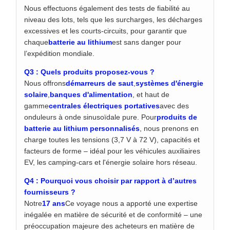
Nous effectuons également des tests de fiabilité au
niveau des lots, tels que les surcharges, les décharges
excessives et les courts-circuits, pour garantir que
chaque
batterie au lithium
est sans danger pour
l’expédition mondiale.
Q3 : Quels produits proposez-vous ?
Nous offrons
démarreurs de saut
,
systèmes d'énergie
solaire
,
banques d'alimentation
, et haut de
gamme
centrales électriques portatives
avec des
onduleurs à onde sinusoïdale pure. Pour
produits de
batterie au lithium personnalisés
, nous prenons en
charge toutes les tensions (3,7 V à 72 V), capacités et
facteurs de forme – idéal pour les véhicules auxiliaires
EV, les camping-cars et l'énergie solaire hors réseau.
Q4 : Pourquoi vous choisir par rapport à d’autres
fournisseurs ?
Notre
17 ans
Ce voyage nous a apporté une expertise
inégalée en matière de sécurité et de conformité – une
préoccupation majeure des acheteurs en matière de