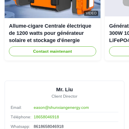
VIDEO
Allume-cigare Centrale électrique
Générat
de 1200 watts pour générateur
300W 10
solaire et stockage d'énergie
LiFePO4
d'urgen
Contact maintenant
Mr. Liu
Client Director
Email:
eason@shunxiangenergy.com
Téléphone:
18658046918
Whatsapp:
8618658046918