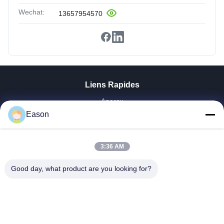
Wechat:
13657954570
Liens Rapides
Aperçu
Produits
Eason
Vidéos
A Propos De Nous
3:36 AM
Visite D'usine
Contrôle De La Qualité
Good day, what product are you looking for?
Contact
Demande De Soumission
Nouvelles