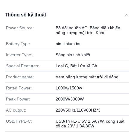
Thông số kỹ thuật
Power Source:
Bộ đổi nguồn AC, Bảng điều khiển
năng lượng mặt trời, Khác
Battery Type:
pin lithium ion
Inverter Type:
Sóng sin tinh khiết
Special Features:
Loại C, Bật Lửa Xì Gà
Product name:
trạm năng lượng mặt trời di động
Rated Power:
1000w/1500w
Peak Power:
2000W/3000W
AC output:
220V50Hz/110V60HZ*3
USB/TYPE-C:
USB/TYPE-C:5V 1.5A 7W, công suất
tối đa 20V 1.3A 30W