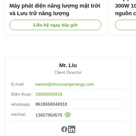
Máy phát điện năng lượng mặt trời
300W 10
và Lưu trữ năng lượng
nguồn c
ngoài tr
Liên hệ ngay bây giờ
Mr. Liu
Client Director
E-mail:
eason@shunxiangenergy.com
Điện thoại:
18658046918
whatsapp:
8618658046918
wechat:
13657954570