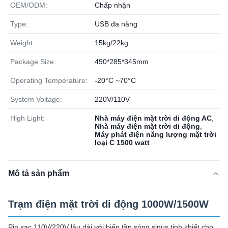
OEM/ODM:
Chấp nhận
Type:
USB đa năng
Weight:
15kg/22kg
Package Size:
490*285*345mm
Operating Temperature:
-20°C ~70°C
System Voltage:
220V/110V
High Light:
Nhà máy điện mặt trời di động AC
,
Nhà máy điện mặt trời di động
,
Máy phát điện năng lượng mặt trời
loại C 1500 watt
Mô tả sản phẩm
Trạm điện mặt trời di động 1000W/1500W
Pin sạc 110V/220V lâu dài với biến tần sóng sinus tinh khiết cho