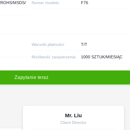
/ROHS/MSDS/
Numer modelu:
F76
Warunki płatności:
T/T
Możliwość zaopatrzenia:
1000 SZTUK/MIESIĄC
Z
a
p
y
t
a
n
i
e
t
e
r
a
z
Mr. Liu
Client Director