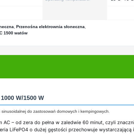
oneczna
,
Przenośna elektrownia słoneczna
,
 C 1500 watów
y 1000 W/1500 W
ali sinusoidalnej do zastosowań domowych i kempingowych.
 AC – od zera do pełna w zaledwie 60 minut, czyli znaczn
eria LiFePO4 o dużej gęstości przechowuje wystarczającą 