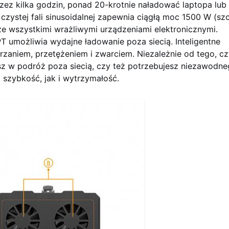
ez kilka godzin, ponad 20-krotnie naładować laptopa lub
czystej fali sinusoidalnej zapewnia ciągłą moc 1500 W (sz
ze wszystkimi wrażliwymi urządzeniami elektronicznymi.
 umożliwia wydajne ładowanie poza siecią. Inteligentne
zaniem, przetężeniem i zwarciem. Niezależnie od tego, cz
z w podróż poza siecią, czy też potrzebujesz niezawodn
szybkość, jak i wytrzymałość.