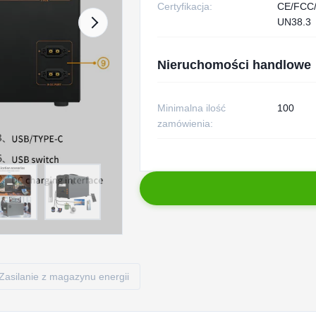
Certyfikacja:
CE/FCC
UN38.3
Nieruchomości handlowe
Minimalna ilość
100
zamówienia:
Zasilanie z magazynu energii