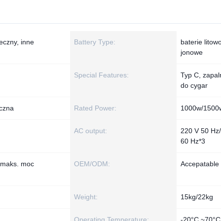
eczny, inne
Battery Type:
baterie litow
jonowe
Special Features:
Typ C, zapal
do cygar
eczna
Rated Power:
1000w/1500
AC output:
220 V 50 Hz
60 Hz*3
 maks. moc
OEM/ODM:
Accepatable
Weight:
15kg/22kg
Operating Temperature:
-20°C ~70°C