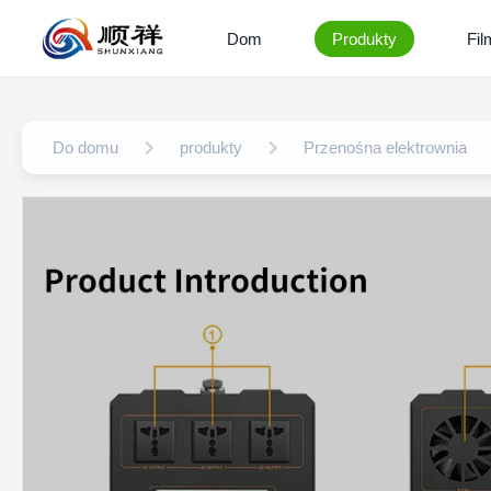
Dom
Produkty
Fil
Do domu
produkty
Przenośna elektrownia