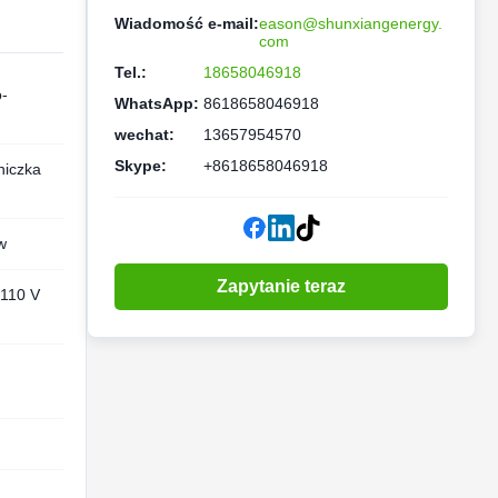
Wiadomość e-mail:
eason@shunxiangenergy.
com
Tel.:
18658046918
o-
WhatsApp:
8618658046918
wechat:
13657954570
Skype:
+8618658046918
niczka
w
Zapytanie teraz
/110 V