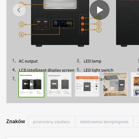
Znaków
przenośny zasilacz
elektrownia kempingowa