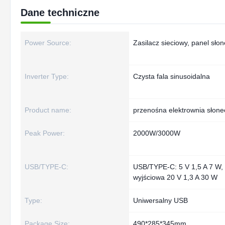
Dane techniczne
Power Source:
Zasilacz sieciowy, panel słon
Inverter Type:
Czysta fala sinusoidalna
Product name:
przenośna elektrownia słon
Peak Power:
2000W/3000W
USB/TYPE-C:
USB/TYPE-C: 5 V 1,5 A 7 W,
wyjściowa 20 V 1,3 A 30 W
Type:
Uniwersalny USB
Package Size:
490*285*345mm