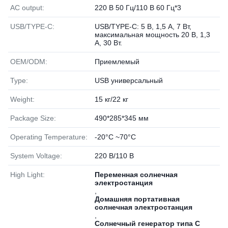
AC output:
220 В 50 Гц/110 В 60 Гц*3
USB/TYPE-C:
USB/TYPE-C: 5 В, 1,5 А, 7 Вт,
максимальная мощность 20 В, 1,3
А, 30 Вт.
OEM/ODM:
Приемлемый
Type:
USB универсальный
Weight:
15 кг/22 кг
Package Size:
490*285*345 мм
Operating Temperature:
-20°C ~70°C
System Voltage:
220 В/110 В
High Light:
Переменная солнечная
электростанция
,
Домашняя портативная
солнечная электростанция
,
Солнечный генератор типа C