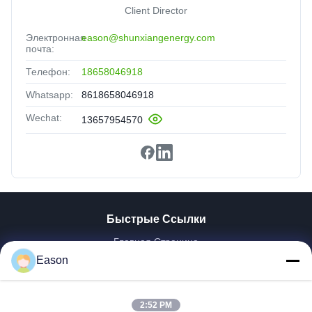
Client Director
Электронная
eason@shunxiangenergy.com
почта:
Телефон:
18658046918
Whatsapp:
8618658046918
Wechat:
13657954570
Быстрые Ссылки
Главная Страница
Продукция
Eason
Ролики
О Компании
2:52 PM