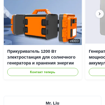
VIDEO
Прикуриватель 1200 Вт
Генера
электростанция для солнечного
мощност
генератора и хранения энергии
аккуму
наружн
Контакт теперь
Mr. Liu