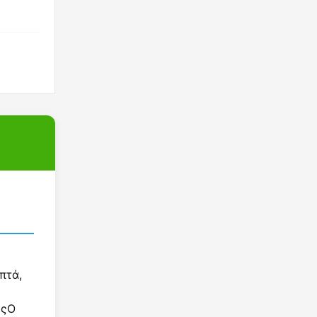
πτά,
εςΟ