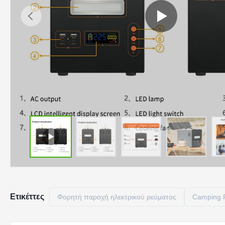
Ετικέττες
Φορητή παροχή ηλεκτρικού ρεύματος
Camping P