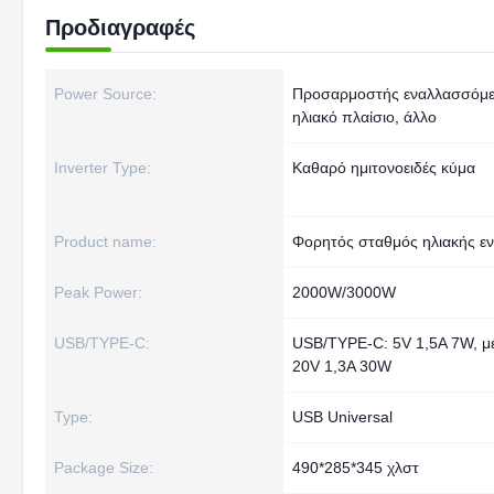
Προδιαγραφές
Power Source:
Προσαρμοστής εναλλασσόμε
ηλιακό πλαίσιο, άλλο
Inverter Type:
Καθαρό ημιτονοειδές κύμα
Product name:
Φορητός σταθμός ηλιακής εν
Peak Power:
2000W/3000W
USB/TYPE-C:
USB/TYPE-C: 5V 1,5A 7W, μέ
20V 1,3A 30W
Type:
USB Universal
Package Size:
490*285*345 χλστ