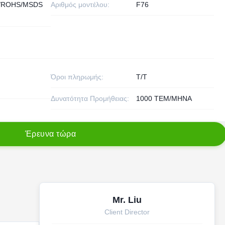
/ROHS/MSDS
Αριθμός μοντέλου:
F76
Όροι πληρωμής:
T/T
Δυνατότητα Προμήθειας:
1000 ΤΕΜ/ΜΗΝΑ
Έ
ρ
ε
υ
ν
α
τ
ώ
ρ
α
Mr. Liu
Client Director