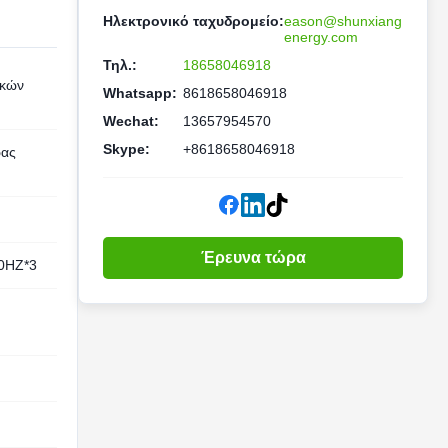
Ηλεκτρονικό ταχυδρομείο:
eason@shunxiang
energy.com
Τηλ.:
18658046918
ικών
Whatsapp:
8618658046918
Wechat:
13657954570
Skype:
+8618658046918
ρας
Έρευνα τώρα
0HZ*3