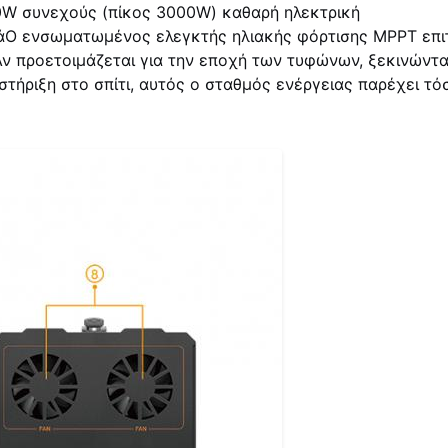
0W συνεχούς (πίκος 3000W) καθαρή ηλεκτρική
κάΟ ενσωματωμένος ελεγκτής ηλιακής φόρτισης MPPT επι
Αν προετοιμάζεται για την εποχή των τυφώνων, ξεκινώντ
οστήριξη στο σπίτι, αυτός ο σταθμός ενέργειας παρέχει τό