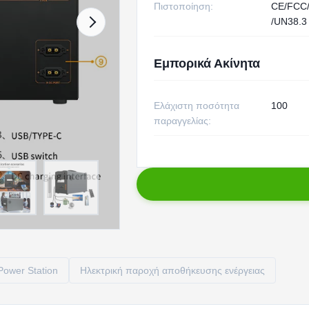
Πιστοποίηση:
CE/FCC
/UN38.3
Εμπορικά Ακίνητα
Ελάχιστη ποσότητα
100
παραγγελίας:
ower Station
Ηλεκτρική παροχή αποθήκευσης ενέργειας