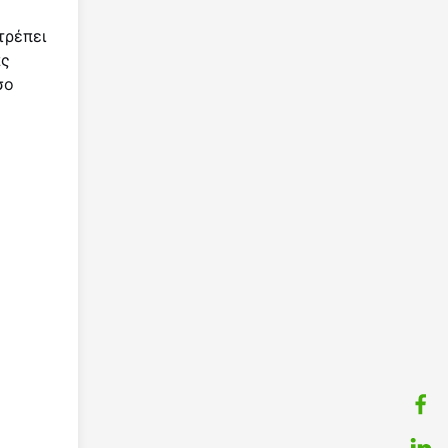
τρέπει
ας
σο