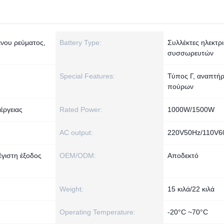
νου ρεύματος,
Battery Type:
Συλλέκτες ηλεκτρ
συσσωρευτών
Special Features:
Τύπος Γ, αναπτή
πούρων
έργειας
Rated Power:
1000W/1500W
AC output:
220V50Hz/110V6
γιστη έξοδος
OEM/ODM:
Αποδεκτό
Weight:
15 κιλά/22 κιλά
Operating Temperature:
-20°C ~70°C