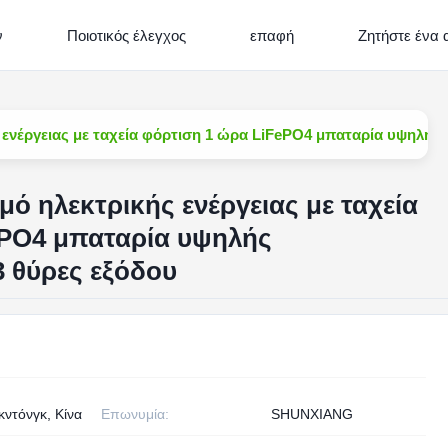
ν
Ποιοτικός έλεγχος
επαφή
Ζητήστε ένα
ενέργειας με ταχεία φόρτιση 1 ώρα LiFePO4 μπαταρία υψηλής 
ό ηλεκτρικής ενέργειας με ταχεία
ePO4 μπαταρία υψηλής
3 θύρες εξόδου
ντόνγκ, Κίνα
Επωνυμία:
SHUNXIANG