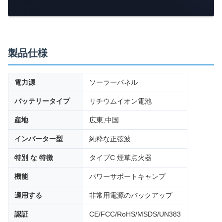
製品仕様
電力源
ソーラーパネル
バッテリータイプ
リチウムイオン電池
産地
広東,中国
インバーター型
純粋な正弦波
特別 な 特徴
タイプC 煙草点火器
機能
パワーサポートキャンプ
適用する
非常用電源のバックアップ
認証
CE/FCC/RoHS/MSDS/UN383