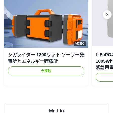
VIDEO
シガライター 1200ワット ソーラー発
LiFe
電所とエネルギー貯蔵所
1005
緊急用
今接触
Mr. Liu