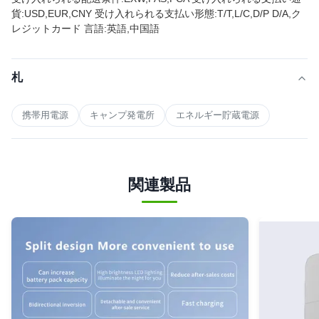
貨:USD,EUR,CNY 受け入れられる支払い形態:T/T,L/C,D/P D/A,ク
レジットカード 言語:英語,中国語
札
携帯用電源
キャンプ発電所
エネルギー貯蔵電源
関連製品