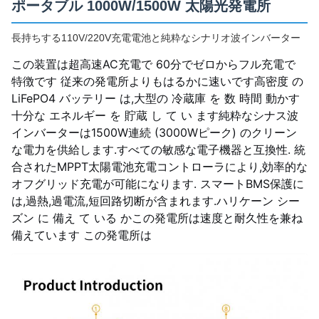
ポータブル 1000W/1500W 太陽光発電所
長持ちする110V/220V充電電池と純粋なシナリオ波インバーター
この装置は超高速AC充電で 60分でゼロからフル充電で
特徴です 従来の発電所よりもはるかに速いです高密度 の
LiFePO4 バッテリー は,大型の 冷蔵庫 を 数 時間 動かす
十分な エネルギー を 貯蔵 し て い ます純粋なシナス波
インバーターは1500W連続 (3000Wピーク) のクリーン
な電力を供給します.すべての敏感な電子機器と互換性. 統
合されたMPPT太陽電池充電コントローラにより,効率的な
オフグリッド充電が可能になります. スマートBMS保護に
は,過熱,過電流,短回路切断が含まれます.ハリケーン シー
ズン に 備え て いる かこの発電所は速度と耐久性を兼ね
備えています この発電所は