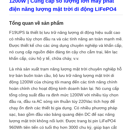
1200W | Cung cấp số lượng lớn máy phát
điện năng lượng mặt trời di động LiFePO4
Tổng quan về sản phẩm
F19UPS là thiết bị lưu trữ năng lượng di động hiệu suất cao
có nhiều tùy chọn đầu ra và các tính năng an toàn mạnh mẽ.
Được thiết kế cho các ứng dụng chuyên nghiệp và khẩn cấp,
nó cung cấp nguồn điện đáng tin cậy cho cắm trại, liên lạc
khẩn cấp, cứu hộ y tế, chữa cháy, v.v.
Là nhà sản xuất trạm năng lượng mặt trời chuyên nghiệp hỗ
trợ bán buôn toàn cầu, bộ lưu trữ năng lượng mặt trời di
động 1200W của chúng tôi mang đến các tính năng chính
hoàn chỉnh cho hoạt động kinh doanh bán lại. Nó cung cấp
tổng công suất đầu ra định mức 1200W với nhiều tùy chọn
đầu ra, đầu ra AC sóng sin thuần túy 220Vac tích hợp để
chạy ổn định các thiết bị gia dụng. Có nhiều phương pháp
sạc, bao gồm đầu vào bảng quang điện DC để sạc năng
lượng mặt trời không nối lưới. Được trang bị pin LiFePO4
960Wh tiên tiến có tuổi thọ hơn 3000 chu kỳ, giúp bạn cắt