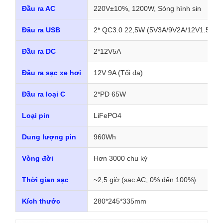
Đầu ra AC
220V±10%, 1200W, Sóng hình sin
Đầu ra USB
2* QC3.0 22,5W (5V3A/9V2A/12V1.5A)
Đầu ra DC
2*12V5A
Đầu ra sạc xe hơi
12V 9A (Tối đa)
Đầu ra loại C
2*PD 65W
Loại pin
LiFePO4
Dung lượng pin
960Wh
Vòng đời
Hơn 3000 chu kỳ
Thời gian sạc
~2,5 giờ (sạc AC, 0% đến 100%)
Kích thước
280*245*335mm