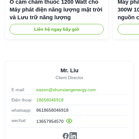
Ổ cắm châm thuốc 1200 Watt cho
Máy phá
Máy phát điện năng lượng mặt trời
300W 10
và Lưu trữ năng lượng
nguồn c
ngoài tr
Liên hệ ngay bây giờ
Mr. Liu
Client Director
E-mail:
eason@shunxiangenergy.com
Điện thoại:
18658046918
whatsapp:
8618658046918
wechat:
13657954570