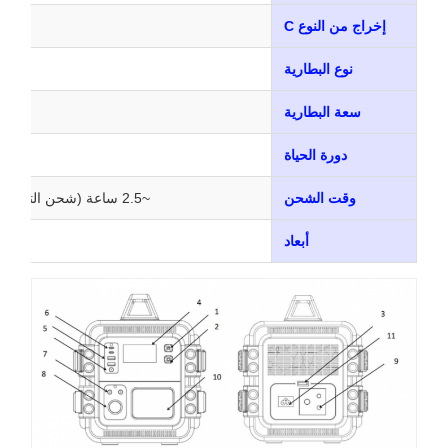
إخراج من النوع C
نوع البطارية
سعة البطارية
دورة الحياة
وقت الشحن
~2.5 ساعة (شحن التيار المتردد، من 0% إلى 100%)
أبعاد