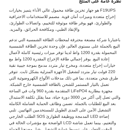
نظرة عامة على المنتج
F19UPS هو جهاز تخزين طاقة محمول عالي الأداء يتميز بخيارات
إخراج متعددة وميزات أمان قوية. مصمم للاستخدامات الاحترافية
والطوارئ، فهو يوفر طاقة موثوقة للتخييم، واتصالات الطوارئ،
والإنقاذ الطبي، ومكافحة الحرائق، والمزيد.
باعتبارنا شركة مصنعة محترفة لمحطات الطاقة الشمسية التي تدعم
البيع بالجملة على مستوى العالم، فإن وحدة تخزين الطاقة الشمسية
المحمولة بقدرة 1200 واط لدينا توفر ميزات رئيسية كاملة لأعمال
إعادة البيع. يوفر إجمالي طاقة الإخراج المقدرة 1200 واط مع
خيارات إخراج متعددة، ومخرج تيار متردد مدمج بموجة جيبية نقية
220 فولت تيار متردد لتشغيل الأجهزة المنزلية بشكل ثابت. تتوفر
طرق شحن متعددة، بما في ذلك مدخلات الألواح الكهروضوئية التي
تعمل بالتيار المستمر للشحن بالطاقة الشمسية خارج الشبكة.
مجهزة ببطارية LiFePO4 المتقدمة بقدرة 960 وات في الساعة
والتي تصل إلى أكثر من 3000 دورة حياة، مما يقلل تكلفة الاستبدال
بعد البيع للطلبات بالجملة. تضمن وظائف الحماية الشاملة الكاملة
التشغيل الآمن على المدى الطويل للمستخدمين النهائيين. تلبي
إضاءة LED المدمجة ووظيفة الطوارئ SOS الطلب الخارجي
والتعتيم، بينما تعمل شاشة LCD الواضحة مع مؤشرات الحالة في
الوقت الفعلي على تبسيط عملية التشغيل. يقبل مصنعنا الجملة