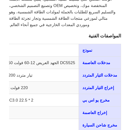
المنخفضة موك، وتخصيص OEM وتصنيع التصميم الشخصي،
والتسليم السريع للطلبات بالجملة لمولدات الطاقة الشمسية، وهو
مثالي لموزعي منتجات الطاقة الشمسية وتجار تجزئة الطاقة
وموردي المعدات الخارجية في جميع أنحاء العالم.
المواصفات الفنية
نموذج
مدخلات العاصمة
DC5525 الجهد العريض 12-60 فولت 250 واط (كحد أقصى) تيار مستمر
مدخلات التيار المتردد
تيار متردد 200-240 فولت تيار متردد 2.5 أمبير
إخراج التيار المتردد
220 فولت ± 10%، 1200 واط، موجة جيبية
مخرج يو اس بي
2 * QC3.0 22.5 واط (5V3A/9V2A/12V1.5A)
إخراج العاصمة
مخرج شاحن السيارة
12 فولت 9 أمبير (الحد الأقصى)