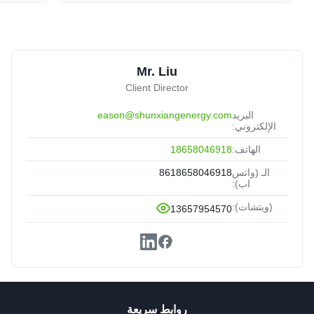
Mr. Liu
Client Director
البريد
eason@shunxiangenergy.com
الإلكتروني:
الهاتف:
18658046918
الـ (واتس
8618658046918
اب):
(ويتشات):
13657954570
روابط سريعة