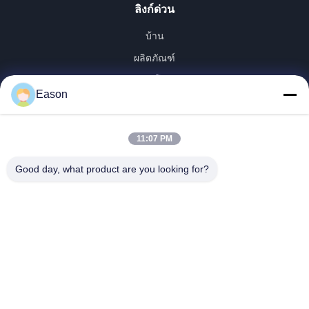
ลิงก์ด่วน
บ้าน
ผลิตภัณฑ์
วิดีโอ
Eason
เกี่ยวกับเรา
ทัวร์โรงงาน
11:07 PM
ควบคุมคุณภาพ
ติดต่อเรา
Good day, what product are you looking for?
ขออ้าง
ข่าว
Dongguan ShunXiang Energy Technology Co.,Ltd
86--18658046918
eason@shunxiangenergy.com