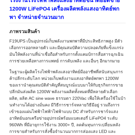
โรงงานโรงไฟฟ้าพลังแสงอาทิตย์ขนาดยอดขาย
1200W LiFePO4 เครื่องผลิตพลังแสงอาทิตย์พก
พา จําหน่ายจํานวนมาก
ภาพรวมสินค้า
F19UPS เป็นอุปกรณ์เก็บพลังงานพกพาที่มีประสิทธิภาพสูง มีตัว
เลือกการออกหลายตัว และมีคุณสมบัติความปลอดภัยที่แข็งแกร่ง
มันให้พลังงานที่น่าเชื่อถือสําหรับการตั้งแคมป์การสื่อสารฉุกเฉิน
การช่วยเหลือทางการแพทย์ การดับเพลิง และอื่นๆ อีกมากมาย
ในฐานะผู้ผลิตโรงไฟฟ้าพลังแสงอาทิตย์มืออาชีพที่สนับสนุนการ
ค้าปลีกระดับโลก หน่วยเก็บพลังงานแสงอาทิตย์พกพา 1200W
ของเรานําคุณสมบัติสําคัญที่สมบูรณ์แบบมาให้กับธุรกิจการขาย
ปลีกมันส่งผลิต 1200W พลังงานผลิตทั้งหมดที่มีหลายตัวเลือก
ผลิต, ผลิต AC sine wave ธรรมดา 220Vac เพื่อให้เครื่องใช้ในบ้า
นทํางานได้อย่างมั่นคง มีวิธีการชาร์จหลายวิธีมีอยู่ รวมถึงการ
เข้าของแผ่นไฟฟ้าไฟฟ้าไฟฟ้าแบบ DC สําหรับการชาร์จแสง
อาทิตย์นอกเครือข่ายอุปกรณ์พร้อมแบตเตอรี่ LiFePO4 ระดับ
960Wh ที่มีอายุการใช้งาน 3000+ ปี, ลดต้นทุนการเปลี่ยนหลัง
การขายสําหรับการสั่งซื้อจํานวนมากการส่องแสง LED และ