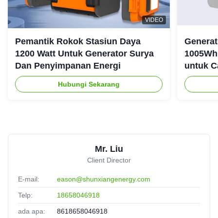
VIDEO
Pemantik Rokok Stasiun Daya
Generat
1200 Watt Untuk Generator Surya
1005Wh 
Dan Penyimpanan Energi
untuk C
Ruanga
Hubungi Sekarang
Mr. Liu
Client Director
E-mail:
eason@shunxiangenergy.com
Telp:
18658046918
ada apa:
8618658046918