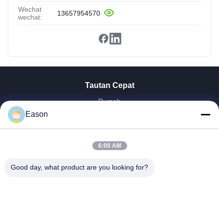
Wechat
13657954570
wechat:
Tautan Cepat
Rumah
Produk
Eason
Video
Tentang Kita
6:00 AM
Wisata Pabrik
Kontrol Kualitas
Good day, what product are you looking for?
Hubungi Kami
Quote Request Suatu
Berita