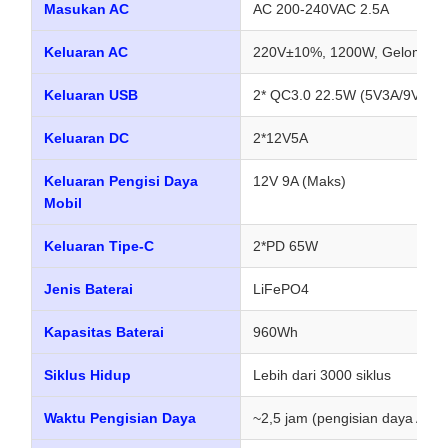
Masukan AC
AC 200-240VAC 2.5A
Keluaran AC
220V±10%, 1200W, Gelomban
Keluaran USB
2* QC3.0 22.5W (5V3A/9V2A/
Keluaran DC
2*12V5A
Keluaran Pengisi Daya
12V 9A (Maks)
Mobil
Keluaran Tipe-C
2*PD 65W
Jenis Baterai
LiFePO4
Kapasitas Baterai
960Wh
Siklus Hidup
Lebih dari 3000 siklus
Waktu Pengisian Daya
~2,5 jam (pengisian daya AC,