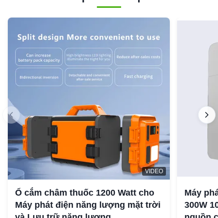
VIDEO
Ổ cắm châm thuốc 1200 Watt cho
Máy phá
Máy phát điện năng lượng mặt trời
300W 10
và Lưu trữ năng lượng
nguồn c