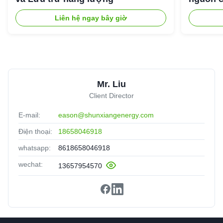
ngoài tr
Liên hệ ngay bây giờ
Mr. Liu
Client Director
E-mail:
eason@shunxiangenergy.com
Điện thoại:
18658046918
whatsapp:
8618658046918
wechat:
13657954570