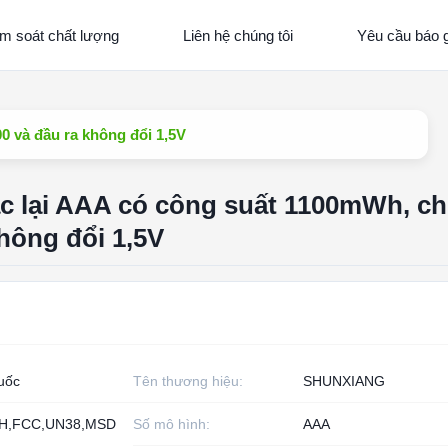
m soát chất lượng
Liên hệ chúng tôi
Yêu cầu báo g
00 và đầu ra không đổi 1,5V
sạc lại AAA có công suất 1100mWh, ch
không đổi 1,5V
uốc
Tên thương hiệu:
SHUNXIANG
H,FCC,UN38,MSD
Số mô hình:
AAA