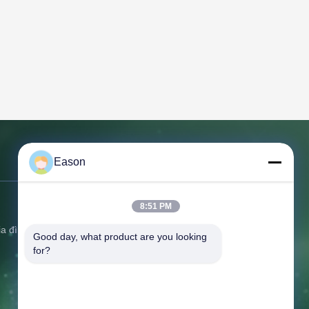
Eason
Liên hệ với chúng tôi
Địa chỉ:
tầng 3, tòa nhà BC, số 3
8:51 PM
đường Shayuan 1, thành phố Keyuan,
ia đình
Good day, what product are you looking 
thị trấn Tangxia, Dongguan
for?
Guangdong
Điện thoại:
86--18658046918
Fax:
86--18658046918