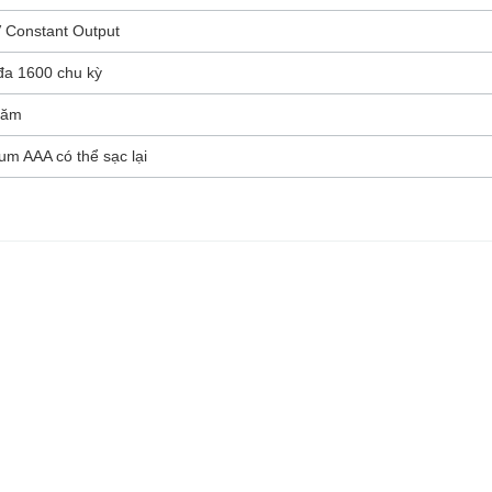
 Constant Output
đa 1600 chu kỳ
năm
ium AAA có thể sạc lại