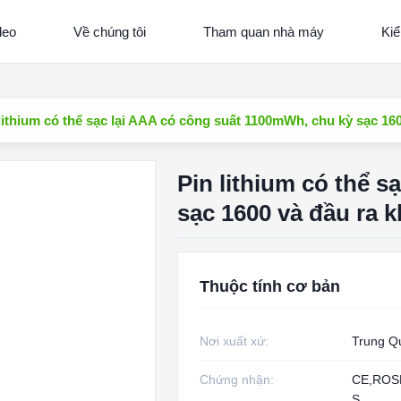
deo
Về chúng tôi
Tham quan nhà máy
Kiể
lithium có thể sạc lại AAA có công suất 1100mWh, chu kỳ sạc 16
Pin lithium có thể 
sạc 1600 và đầu ra 
Thuộc tính cơ bản
Nơi xuất xứ:
Trung Q
Chứng nhận:
CE,ROS
S