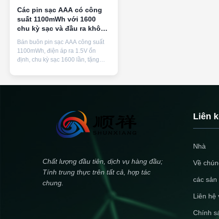
Các pin sạc AAA có công
suất 1100mWh với 1600
chu kỳ sạc và đầu ra không
đổi 1,5V
Bán buôn pin sạc AAA công suất
1100mWh, điện áp ra 1.5V ổn
định, chu kỳ sạc 1600 lần, tặng
kèm sạc nhanh. Thay thế thân
thiện với môi trường cho pin dùng
một lần trong thiết bị điện tử gia
dụng.
Liên 
Nhà
Chất lượng đầu tiên, dịch vụ hàng đầu;
Về chúng
Tính trung thực trên tất cả, hợp tác
các sản
chung.
Liên hệ 
Chính s