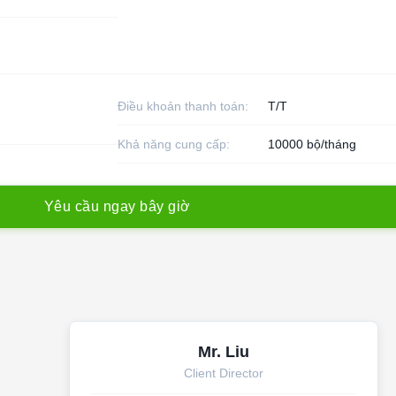
Điều khoản thanh toán:
T/T
Khả năng cung cấp:
10000 bộ/tháng
Y
ê
u
c
ầ
u
n
g
a
y
b
â
y
g
i
ờ
Mr. Liu
Client Director