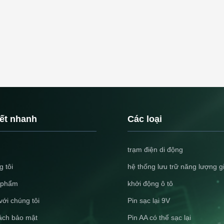
kết nhanh
Các loại
trạm điện di động
 tôi
hệ thống lưu trữ năng lượng g
 phẩm
khởi động ô tô
với chúng tôi
Pin sạc lại 9V
ách bảo mật
Pin AA có thể sạc lại