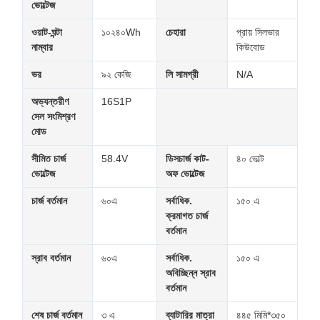
ভোল্টেজ
ওয়াট-ঘন্টা
১০২৪০Wh
চেহারা
প্রায় সিলভার
নাম্বার
কিউবোড
ভর
৯২ কেজি
লি সামগ্রী
N/A
অভ্যন্তরীণ
16S1P
সেল সংমিশ্রণ
মোড
সীমিত চার্জ
58.4V
ডিসচার্জ কাট-
৪০ ভোল্ট
ভোল্টেজ
অফ ভোল্টেজ
চার্জ বর্তমান
৬০এ
সর্বাধিক.
১৫০ এ
ক্রমাগত চার্জ
বর্তমান
স্রাব বর্তমান
৬০এ
সর্বাধিক.
১৫০ এ
অবিচ্ছিন্ন স্রাব
বর্তমান
শেষ চার্জ বর্তমান
৩ এ
ব্যাটারির মাত্রা
৪৪৫ মিমি*৩৫০