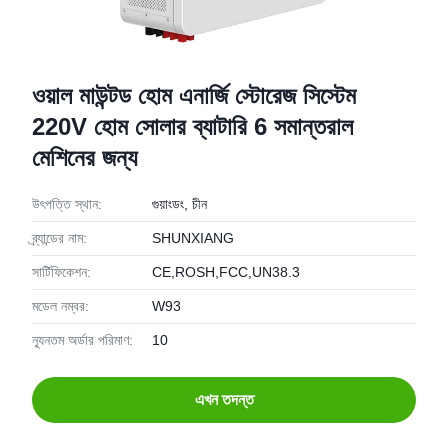
ওয়াল মাউন্টড হোম এনার্জি স্টোরেজ সিস্টেম
220V হোম সোলার ব্যাটারি 6 সমান্তরাল
মেশিনের জন্য
উৎপত্তি স্থান:
গুয়াংডং, চীন
ব্র্যান্ডের নাম:
SHUNXIANG
সার্টিফিকেশন:
CE,ROSH,FCC,UN38.3
মডেল নম্বর:
W93
ন্যূনতম অর্ডার পরিমাণ:
10
এখন তদন্ত