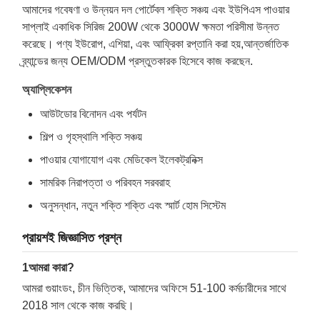
আমাদের গবেষণা ও উন্নয়ন দল পোর্টেবল শক্তি সঞ্চয় এবং ইউপিএস পাওয়ার
সাপ্লাই একাধিক সিরিজ 200W থেকে 3000W ক্ষমতা পরিসীমা উন্নত
করেছে। পণ্য ইউরোপ, এশিয়া, এবং আফ্রিকা রপ্তানি করা হয়,আন্তর্জাতিক
ব্র্যান্ডের জন্য OEM/ODM প্রস্তুতকারক হিসেবে কাজ করছেন.
অ্যাপ্লিকেশন
আউটডোর বিনোদন এবং পর্যটন
শিল্প ও গৃহস্থালি শক্তি সঞ্চয়
পাওয়ার যোগাযোগ এবং মেডিকেল ইলেকট্রনিক্স
সামরিক নিরাপত্তা ও পরিবহন সরবরাহ
অনুসন্ধান, নতুন শক্তি শক্তি এবং স্মার্ট হোম সিস্টেম
প্রায়শই জিজ্ঞাসিত প্রশ্ন
1আমরা কারা?
আমরা গুয়াংডং, চীন ভিত্তিক, আমাদের অফিসে 51-100 কর্মচারীদের সাথে
2018 সাল থেকে কাজ করছি।