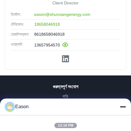
Client Director
ইমেইল:
eason@shunxiangenergy.com
টেলিফোন:
18658046918
হোয়াটসঅ্যাপ:
8618658046918
ওয়েচ্যাট:
13657954570
গুরুত্বপূর্ণ সংযোগ
বাড়ি
পণ্য
Eason
ভিডিও
আমাদের সম্পর্কে
12:16 PM
কারখানা ভ্রমণ