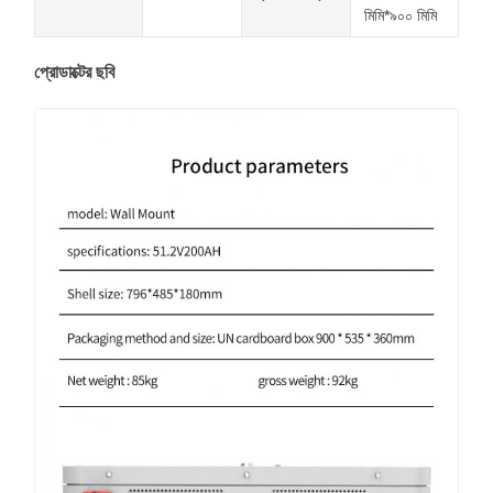
মিমি*৯০০ মিমি
প্রোডাক্টের ছবি