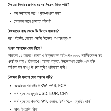
2আমরা কিভাবে গুণগত মানের নিশ্চয়তা দিতে পারি?
ভর উত্পাদনের আগে প্রাক-উত্পাদন নমুনা
চালানের আগে চূড়ান্ত পরিদর্শন
3আমাদের কাছ থেকে কি কিনতে পারবেন?
জাম্প স্টার্টার, সোলার এনার্জি সিস্টেম, পাওয়ার ব্যাংক
4কেন আমাদের বেছে নিলে?
আমাদের ১৫ বছরের গবেষণা ও উন্নয়ন দল আইএসও ৯০০১ সার্টিফিকেশন সহ
একাধিক পণ্য পেটেন্ট রাখে। আমরা পক্বতা, ইনজেকশন মোল্ডিং এবং ছাঁচ
কর্মশালা সহ সম্পূর্ণ উত্পাদন সুবিধা পরিচালনা করি।
5আমরা কি ধরনের সেবা প্রদান করি?
সরবরাহের শর্তাবলীঃ EXW, FAS, FCA
অর্থ প্রদানের মুদ্রাঃ USD, EUR, CNY
অর্থ প্রদানের পদ্ধতিঃ টি/টি, এল/সি, ডি/পি ডি/এ, ক্রেডিট কার্ড
ভাষাঃ ইংরেজি, চীনা