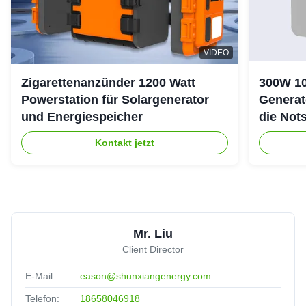
VIDEO
Zigarettenanzünder 1200 Watt
300W 10
Powerstation für Solargenerator
Generat
und Energiespeicher
die Not
Kontakt jetzt
Mr. Liu
Client Director
E-Mail:
eason@shunxiangenergy.com
Telefon:
18658046918