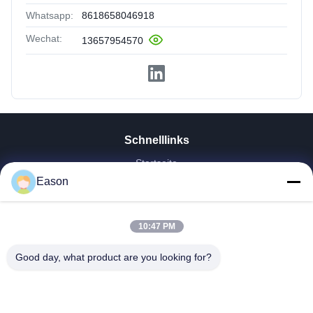
Whatsapp:
8618658046918
Wechat:
13657954570
Schnelllinks
Startseite
Eason
Produkte
Videos
Über Uns
10:47 PM
Fabrik Tour
Qualitätskontrolle
Good day, what product are you looking for?
Kontakt
Referenzen
Nachrichten