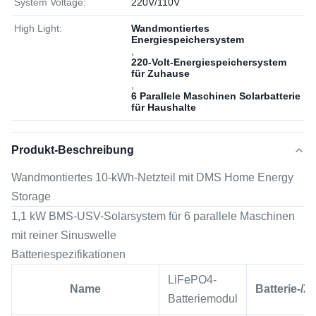
System Voltage:
220V/110V
High Light:
Wandmontiertes
Energiespeichersystem
,
220-Volt-Energiespeichersystem
für Zuhause
,
6 Parallele Maschinen Solarbatterie
für Haushalte
Produkt-Beschreibung
Wandmontiertes 10-kWh-Netzteil mit DMS Home Energy
Storage
1,1 kW BMS-USV-Solarsystem für 6 parallele Maschinen
mit reiner Sinuswelle
Batteriespezifikationen
LiFePO4-
Name
Batterie-/Z
Batteriemodul