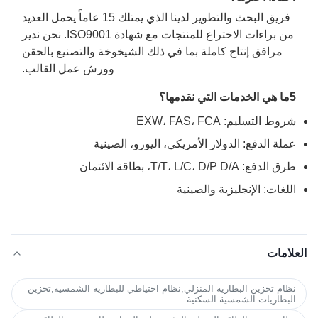
فريق البحث والتطوير لدينا الذي يمتلك 15 عاماً يحمل العديد
من براءات الاختراع للمنتجات مع شهادة ISO9001. نحن ندير
مرافق إنتاج كاملة بما في ذلك الشيخوخة والتصنيع بالحقن
وورش عمل القالب.
5ما هي الخدمات التي نقدمها؟
شروط التسليم: EXW، FAS، FCA
عملة الدفع: الدولار الأمريكي، اليورو، الصينية
طرق الدفع: T/T، L/C، D/P D/A، بطاقة الائتمان
اللغات: الإنجليزية والصينية
العلامات
نظام تخزين البطارية المنزلي,نظام احتياطي للبطارية الشمسية,تخزين
البطاريات الشمسية السكنية