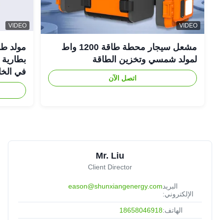
VIDEO
VIDEO
مشعل سيجار محطة طاقة 1200 واط
لمولد شمسي وتخزين الطاقة
في الخا
اتصل الآن
Mr. Liu
Client Director
البريد
eason@shunxiangenergy.com
الإلكتروني:
الهاتف:
18658046918