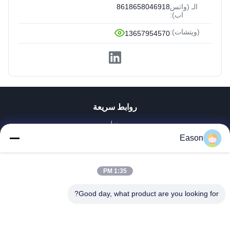
الـ (واتس
8618658046918
اب):
(ويتشات):
13657954570
روابط سريعة
منزل
المنتجات
Eason
أشرطة فيديو
حول بنا
1:35 PM
جولة في المعمل
ضبط الجودة
Good day, what product are you looking for?
اتصل بنا
طلب اقتباس