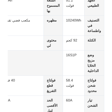
الجهد
51.2
السعة
200Ah
الطبيعي
فولت
المسموح
بها
التصنيف
10240Wh
مظهره
مكعب فضي تقريب
في
واطساعة
الكتلة
92 كجم
محتوى
لا
لي
وضع
16S1P
مزيج
الخلايا
الداخلية
فولتاج
58.4
فولتاج
40 فولت
شحن
فولت
قطع
محدود
التفريغ
تيار
60A
الحد
150A
الشحن
الأقصى
لتيار