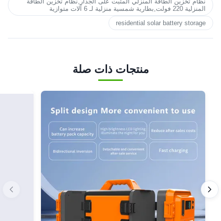
نظام تخزين الطاقة المنزلي المثبت على الجدار,نظام تخزين الطاقة
المنزلية 220 فولت,بطارية شمسية منزلية لـ 6 آلات متوازية
residential solar battery storage
منتجات ذات صلة