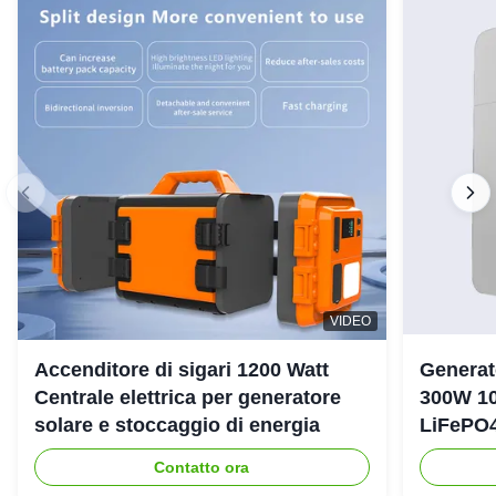
VIDEO
Accenditore di sigari 1200 Watt
Generat
Centrale elettrica per generatore
300W 10
solare e stoccaggio di energia
LiFePO4
emergen
Contatto ora