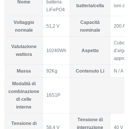
Nome
batteria
batteria/cella
ioni di l
LiFePO4
Voltaggio
Capacità
51,2 V
200 Ah
normale
nominale
Cuboid
Valutazione
10240Wh
Aspetto
d'argen
wattora
appros
Massa
92Kg
Contenuto Li
N / A
Modalità di
combinazione
16S1P
di celle
interne
Tensione di
Tensione di
58,4 V
interruzione
40 V