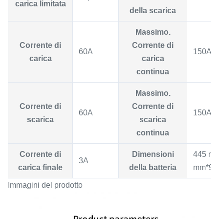
carica limitata
della scarica
Massimo.
Corrente di
Corrente di
60A
150A
carica
carica
continua
Massimo.
Corrente di
Corrente di
60A
150A
scarica
scarica
continua
Corrente di
Dimensioni
445 m
3A
carica finale
della batteria
mm*90
Immagini del prodotto