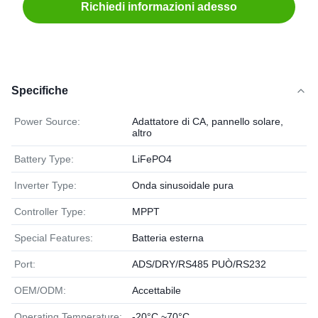
Richiedi informazioni adesso
Specifiche
Power Source:
Adattatore di CA, pannello solare,
altro
Battery Type:
LiFePO4
Inverter Type:
Onda sinusoidale pura
Controller Type:
MPPT
Special Features:
Batteria esterna
Port:
ADS/DRY/RS485 PUÒ/RS232
OEM/ODM:
Accettabile
Operating Temperature:
-20°C ~70°C