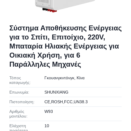
Σύστημα Αποθήκευσης Ενέργειας
για το Σπίτι, Επιτοίχιο, 220V,
Μπαταρία Ηλιακής Ενέργειας για
Οικιακή Χρήση, για 6
Παράλληλες Μηχανές
Τόπος
Γκουανγκντόνγκ, Κίνα
καταγωγής:
Επωνυμία:
SHUNXIANG
Πιστοποίηση:
CE,ROSH,FCC,UN38.3
Αριθμός
W93
μοντέλου:
Ελάχιστη
10
ποσότητα