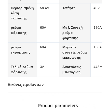
Περιορισμένη
58.4V
Τετάρτη
40V
τάση
φόρτισης
ρεύμα
60A
Μαξ. Συνεχή
150A
φόρτισης
ρεύμα
φόρτισης
ρεύμα
60A
Μέγιστο
150A
εκφόρτισης
συνεχές ρεύμα
εκκένωσης
Τελικό ρεύμα
3Α
Διαστάσεις
445mm*3
φόρτισης
μπαταρίας
Εικόνες προϊόντων