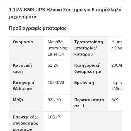
1.1kW BMS UPS Ηλιακό Σύστημα για 6 παράλληλα
μηχανήματα
Προδιαγραφές μπαταρίας
Ονομασία
Μονάδα
Τροποποίηση
Η μπαταρί
μπαταρίας
μπαταρίας/
λιθίου
LiFePO4
κύτταρου
Κανονική
51.2V
Κατηγοριακή
200Ah
τάση
δυναμικότητα
Κατηγορία
10240Wh
Εμφάνιση
Περίπου α
Watt-ώρα
κύβος
Μάζα
92 κιλά
Περιεκτικότητα
Α/Χ
σε Li
Εσωτερικός
16S1P
συνδυασμός
κυττάρων