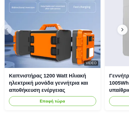
VIDEO
Καπνιστήρας 1200 Watt Ηλιακή
Γεννήτρ
ηλεκτρική μονάδα γεννήτρια και
1005Wh 
αποθήκευση ενέργειας
υπαίθρι
έκτακτη
Επαφή τώρα