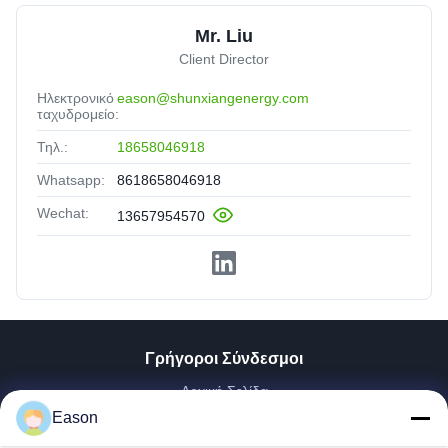
Mr. Liu
Client Director
Ηλεκτρονικό
eason@shunxiangenergy.com
ταχυδρομείο:
Τηλ.:
18658046918
Whatsapp:
8618658046918
Wechat:
13657954570
Γρήγοροι Σύνδεσμοι
Αρχική Σελίδα
Προϊόντα
Eason
Βίντεο