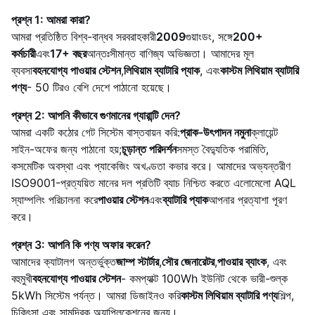
প্রশ্ন 1: আমরা কারা?
আমরা প্রতিষ্ঠিত বিশ্ব-বান্ধব সরবরাহকারী
2009
গুয়াংডং, সঙ্গে
200+
কর্মচারী
এবং
17+ বছর
আন্তঃসীমান্ত বাণিজ্য অভিজ্ঞতা। আমাদের মূল
ব্যবসা
বহনযোগ্য পাওয়ার স্টেশন
,
লিথিয়াম ব্যাটারি প্যাক
, এবং
কাস্টম লিথিয়াম ব্যাটারি
পণ্য
- 50 টিরও বেশি দেশে পাঠানো হয়েছে।
প্রশ্ন 2: আপনি কীভাবে গুণমানের গ্যারান্টি দেন?
আমরা একটি কঠোর গেট সিস্টেম বাস্তবায়ন করি:
প্রাক-উৎপাদন নমুনা
ক্লায়েন্ট
সাইন-অফের জন্য পাঠানো হয়;
চূড়ান্ত পরিদর্শন
সমস্ত বৈদ্যুতিক পরামিতি,
কসমেটিক অবস্থা এবং প্যাকেজিং অখণ্ডতা কভার করে। আমাদের অভ্যন্তরীণ
ISO9001-প্রত্যয়িত মানের দল প্রতিটি ব্যাচ নিশ্চিত করতে এলোমেলো AQL
স্যাম্পলিং পরিচালনা করে
পাওয়ার স্টেশন
এবং
ব্যাটারি প্যাক
আপনার প্রত্যাশা পূরণ
করে।
প্রশ্ন 3: আপনি কি পণ্য অফার করেন?
আমাদের ক্যাটালগ অন্তর্ভুক্ত
জাম্প স্টার্টার
,
সৌর জেনারেটর
,
পাওয়ার ব্যাংক
, এবং
বহুমুখী
বহনযোগ্য পাওয়ার স্টেশন
- কমপ্যাক্ট 100Wh ইউনিট থেকে ভারী-শুল্ক
5kWh সিস্টেম পর্যন্ত। আমরা ডিজাইনও করি
কাস্টম লিথিয়াম ব্যাটারি পণ্য
শিল্প,
চিকিৎসা এবং সামুদ্রিক অ্যাপ্লিকেশনের জন্য।