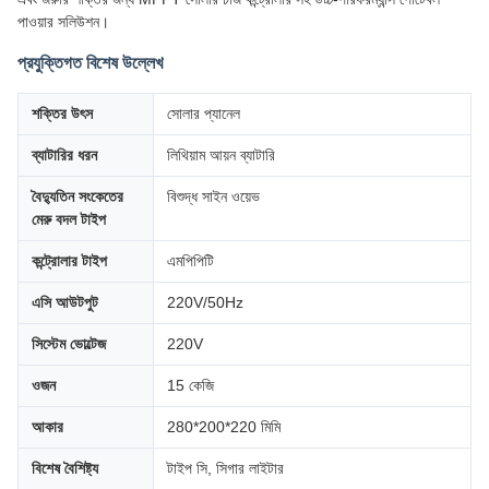
পাওয়ার সলিউশন।
প্রযুক্তিগত বিশেষ উল্লেখ
শক্তির উৎস
সোলার প্যানেল
ব্যাটারির ধরন
লিথিয়াম আয়ন ব্যাটারি
বৈদ্যুতিন সংকেতের
বিশুদ্ধ সাইন ওয়েভ
মেরু বদল টাইপ
কন্ট্রোলার টাইপ
এমপিপিটি
এসি আউটপুট
220V/50Hz
সিস্টেম ভোল্টেজ
220V
ওজন
15 কেজি
আকার
280*200*220 মিমি
বিশেষ বৈশিষ্ট্য
টাইপ সি, সিগার লাইটার