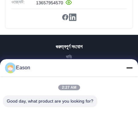
ওয়েচ্যাট:
13657954570
গুরুত্বপূর্ণ সংযোগ
বাড়ি
পণ্য
Eason
ভিডিও
আমাদের সম্পর্কে
2:27 AM
কারখানা ভ্রমণ
মান নিয়ন্ত্রণ
Good day, what product are you looking for?
আমাদের সাথে যোগাযোগ করুন
উদ্ধৃতির জন্য আবেদন
খবর