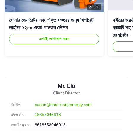
VIDEO
সোলার জেনারেটর এবং শক্তি সঞ্চয়ের জন্য সিগারেট
বাইরের জরু
লাইটার ১২০০ ওয়াট পাওয়ার স্টেশন
ব্যাটারি 
জেনারেটর
এখনই যোগাযোগ করুন
Mr. Liu
Client Director
ইমেইল:
eason@shunxiangenergy.com
টেলিফোন:
18658046918
হোয়াটসঅ্যাপ:
8618658046918