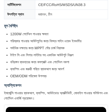
সার্টিফিকেশন
CE/FCC/RoHS/MSDS/UN38.3
উৎপত্তি স্থান
গুয়াংডং, চীন
মূল বৈশিষ্ট্য
1200W পোর্টেবল পাওয়ার ক্ষমতা
পরিষ্কার পাওয়ার আউটপুটের জন্য বিশুদ্ধ সাইন ওয়েভ ইনভার্টার
সর্বাধিক দক্ষতার জন্য MPPT সৌর চার্জ নিয়ামক
টাইপ সি এবং সিগার লাইটার সহ একাধিক আউটপুট বিকল্প
বহিরঙ্গন ব্যবহারের জন্য কমপ্যাক্ট এবং পোর্টেবল নকশা
ক্যাম্পিং এবং জরুরী শক্তি ব্যাকআপ জন্য আদর্শ
OEM/ODM পরিষেবা উপলব্ধ
অ্যাপ্লিকেশন
ইমার্জেন্সি পাওয়ার ব্যাকআপ, ক্যাম্পিং, আউটডোর অ্যাক্টিভিটি, মোবাইল পাওয়ার সলিউশন এবং
পোর্টেবল এনার্জি প্রয়োজন।