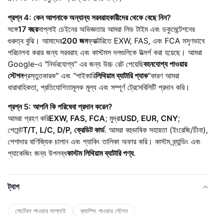
প্রশ্ন 4: কেন আপনাকে অন্যান্য সরবরাহকারীদের থেকে বেছে নিন?
সঙ্গে
17 বছর
সাপ্লাই চেইনের অভিজ্ঞতায় আমরা লিড টাইম এবং ডকুমেন্টেশনের
গুরুত্ব বুঝি। আমাদের
200 জন
ফ্যাক্টরিতে EXW, FAS, এবং FCA মসৃণভাবে
পরিচালনা করার জন্য সরবরাহ এবং কাস্টমস দলগুলিকে উত্সর্গ করা হয়েছে। আমরা
Google-এ "নির্ভরযোগ্য" এর জন্য উচ্চ রেট পেয়েছি
বহনযোগ্য পাওয়ার
স্টেশন
প্রস্তুতকারক" এবং "পাইকারি
লিথিয়াম ব্যাটারি প্যাক
"কারণ আমরা
ধারাবাহিকতা, প্রতিযোগিতামূলক মূল্য এবং সম্পূর্ণ ট্রেসেবিলিটি প্রদান করি।
প্রশ্ন 5: আপনি কি পরিষেবা প্রদান করেন?
আমরা গ্রহণ করি
EXW, FAS, FCA
; মুদ্রা
USD, EUR, CNY
;
পেমেন্ট
T/T, L/C, D/P, ক্রেডিট কার্ড
. আমরা বহুভাষিক সহায়তা (ইংরেজি/চীনা),
পেশাদার বাণিজ্যিক চালান এবং প্যাকিং তালিকা অফার করি। কাস্টম ব্র্যান্ডিং এবং
প্যাকেজিং জন্য উপলব্ধ
কাস্টম লিথিয়াম ব্যাটারি পণ্য
.
ট্যাগ
পোর্টেবল পাওয়ার সাপ্লাই
ক্যাম্পিং পাওয়ার স্টেশন