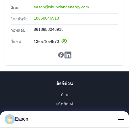
eason@shunxiangenergy.com
อีเมล:
18658046918
โทรศัพท์:
8618658046918
วอทแอป:
วีแชท:
13657954570
ลิงก์ด่วน
บ้าน
ผลิตภัณฑ์
วิดีโอ
Eason
เกี่ยวกับเรา