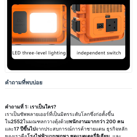
คำถามที่พบบ่อย
คำถามที่ 1: เราเป็นใคร?
เราเป็นซัพพลายเออร์ที่เป็นมิตรระดับโลกซึ่งก่อตั้งขึ้น
ใน
2552
ในมณฑลกวางตุ้งด้วย
พนักงานมากกว่า 200 คน
และ
17 ปีขึ้นไป
จากประสบการณ์การค้าชายแดน ธุรกิจหลัก
ของเราคือ
โรงไฟฟ้าแบบพกพา
,
ชุดแบตเตอรี่ลิเธียม
, และ