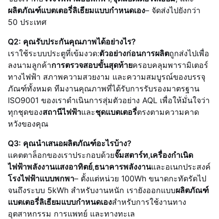
ผลิตภัณฑ์แบตเตอรี่ลิเธียมแบบกำหนดเอง
– จัดส่งไปยังกว่า
50 ประเทศ
Q2: คุณรับประกันคุณภาพได้อย่างไร?
เราใช้ระบบประตูที่เข้มงวด:
ตัวอย่างก่อนการผลิต
ถูกส่งไปเพื่อ
ลงนามลูกค้า
การตรวจสอบขั้นสุดท้าย
ครอบคลุมพารามิเตอร์
ทางไฟฟ้า สภาพความสวยงาม และความสมบูรณ์ของบรรจุ
ภัณฑ์ทั้งหมด ทีมงานคุณภาพที่ได้รับการรับรองมาตรฐาน
ISO9001 ของเราดำเนินการสุ่มตัวอย่าง AQL เพื่อให้มั่นใจว่า
ทุกชุดของ
สถานีไฟฟ้า
และ
ชุดแบตเตอรี่
ตรงตามความคาด
หวังของคุณ
Q3: คุณนำเสนอผลิตภัณฑ์อะไรบ้าง?
แคตตาล็อกของเราประกอบด้วย
จั๊มสตาร์ท
,
เครื่องกำเนิด
ไฟฟ้าพลังงานแสงอาทิตย์
,
ธนาคารพลังงาน
และอเนกประสงค์
โรงไฟฟ้าแบบพกพา
– ตั้งแต่หน่วย 100Wh ขนาดกะทัดรัดไป
จนถึงระบบ 5kWh สำหรับงานหนัก เรายังออกแบบ
ผลิตภัณฑ์
แบตเตอรี่ลิเธียมแบบกำหนดเอง
สำหรับการใช้งานทาง
อุตสาหกรรม การแพทย์ และทางทะเล