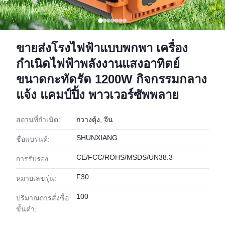
ขายส่งโรงไฟฟ้าแบบพกพา เครื่อง
กำเนิดไฟฟ้าพลังงานแสงอาทิตย์
ขนาดกะทัดรัด 1200W กิจกรรมกลาง
แจ้ง แคมป์ปิ้ง พาวเวอร์ซัพพลาย
สถานที่กำเนิด:
กวางตุ้ง, จีน
SHUNXIANG
ชื่อแบรนด์:
CE/FCC/ROHS/MSDS/UN38.3
การรับรอง:
F30
หมายเลขรุ่น:
100
ปริมาณการสั่งซื้อ
ขั้นต่ำ: