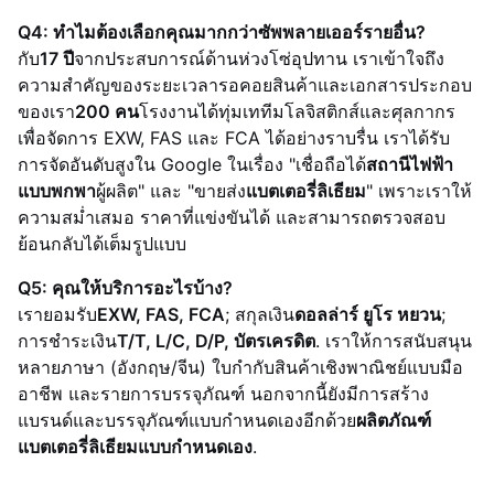
Q4: ทำไมต้องเลือกคุณมากกว่าซัพพลายเออร์รายอื่น?
กับ
17 ปี
จากประสบการณ์ด้านห่วงโซ่อุปทาน เราเข้าใจถึง
ความสำคัญของระยะเวลารอคอยสินค้าและเอกสารประกอบ
ของเรา
200 คน
โรงงานได้ทุ่มเททีมโลจิสติกส์และศุลกากร
เพื่อจัดการ EXW, FAS และ FCA ได้อย่างราบรื่น เราได้รับ
การจัดอันดับสูงใน Google ในเรื่อง "เชื่อถือได้
สถานีไฟฟ้า
แบบพกพา
ผู้ผลิต" และ "ขายส่ง
แบตเตอรี่ลิเธียม
" เพราะเราให้
ความสม่ำเสมอ ราคาที่แข่งขันได้ และสามารถตรวจสอบ
ย้อนกลับได้เต็มรูปแบบ
Q5: คุณให้บริการอะไรบ้าง?
เรายอมรับ
EXW, FAS, FCA
; สกุลเงิน
ดอลล่าร์ ยูโร หยวน
;
การชำระเงิน
T/T, L/C, D/P, บัตรเครดิต
. เราให้การสนับสนุน
หลายภาษา (อังกฤษ/จีน) ใบกำกับสินค้าเชิงพาณิชย์แบบมือ
อาชีพ และรายการบรรจุภัณฑ์ นอกจากนี้ยังมีการสร้าง
แบรนด์และบรรจุภัณฑ์แบบกำหนดเองอีกด้วย
ผลิตภัณฑ์
แบตเตอรี่ลิเธียมแบบกำหนดเอง
.