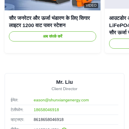
VIDEO
सौर जनरेटर और ऊर्जा भंडारण के लिए सिगार
आउटडोर आप
लाइटर 1200 वाट पावर स्टेशन
LiFePO4
सौर ऊर्जा
अब संपर्क करें
Mr. Liu
Client Director
ईमेल:
eason@shunxiangenergy.com
टेलीफोन:
18658046918
व्हाट्सएप:
8618658046918