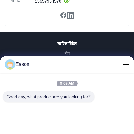
वीचैट:
13657954570
त्वरित लिंक
होम
उत्पाद
Eason
वीडियो
हमारे बारे में
9:09 AM
फैक्टरी यात्रा
गुणवत्ता नियंत्रण
Good day, what product are you looking for?
हमसे संपर्क करें
एक बोली का अनुरोध
समाचार
Dongguan ShunXiang Energy Technology Co.,Ltd