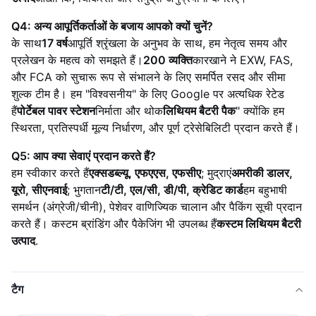
Q4: अन्य आपूर्तिकर्ताओं के बजाय आपको क्यों चुनें?
के साथ
17 वर्ष
आपूर्ति श्रृंखला के अनुभव के साथ, हम नेतृत्व समय और
प्रलेखन के महत्व को समझते हैं।
200 व्यक्ति
कारखाने ने EXW, FAS,
और FCA को सुचारू रूप से संभालने के लिए समर्पित रसद और सीमा
शुल्क टीम है। हम "विश्वसनीय" के लिए Google पर अत्यधिक रेटेड
हैं
पोर्टेबल पावर स्टेशन
निर्माता और थोक
लिथियम बैटरी पैक
" क्योंकि हम
स्थिरता, प्रतिस्पर्धी मूल्य निर्धारण, और पूर्ण ट्रेसेबिलिटी प्रदान करते हैं।
Q5: आप क्या सेवाएं प्रदान करते हैं?
हम स्वीकार करते हैं
एक्सडब्ल्यू, एफएएस, एफसीए
; मुद्राएं
अमरीकी डालर,
यूरो, सीएनवाई
; भुगतान
टी/टी, एल/सी, डी/पी, क्रेडिट कार्ड
हम बहुभाषी
समर्थन (अंग्रेजी/चीनी), पेशेवर वाणिज्यिक चालान और पैकिंग सूची प्रदान
करते हैं। कस्टम ब्रांडिंग और पैकेजिंग भी उपलब्ध हैं
कस्टम लिथियम बैटरी
उत्पाद
.
टैग