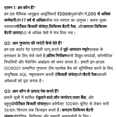
प्रश्न 1: हम कौन हैं?
हम एक वैश्विक-अनुकूल आपूर्तिकर्ता हैं
2009
गुआंग्डोंग में,
200 से अधिक
कर्मचारी
और
17 वर्ष से अधिक
सीमा पार व्यापार का अनुभव। हमारा मुख्य
व्यवसाय
पोर्टेबल बिजली संयंत्र
,
लिथियम बैटरी पैक
, और
कस्टम लिथियम
बैटरी उत्पाद
50 से अधिक देशों में भेज दिया गया।
Q2: आप गुणवत्ता की गारंटी कैसे देते हैं?
हम एक कठोर गेट प्रणाली लागू करते हैंः
पूर्व-उत्पादन नमूने
ग्राहक के
हस्ताक्षर के लिए भेजे जाते हैं;
अंतिम निरीक्षण
सभी विद्युत मापदंडों, कॉस्मेटिक
स्थितियों और पैकेजिंग अखंडता को कवर करता है। हमारी इन-हाउस
ISO9001 प्रमाणित गुणवत्ता टीम प्रत्येक बैच को सुनिश्चित करने के लिए
यादृच्छिक AQL नमूनाकरण करती है
बिजली संयंत्र
और
बैटरी पैक
आपकी
अपेक्षाओं को पूरा करता है।
Q3: आप कौन से उत्पाद पेश करते हैं?
हमारी सूची में शामिल हैं
कूदने वाले
,
सौर जनरेटर
,
पावर बैंक
, और
बहुमुखी
पोर्टेबल बिजली संयंत्र
हम कॉम्पैक्ट 100Wh यूनिट से लेकर भारी
5kWh सिस्टम तक डिजाइन करते हैं।
कस्टम लिथियम बैटरी
उत्पाद
औद्योगिक, चिकित्सा और समुद्री अनुप्रयोगों के लिए।