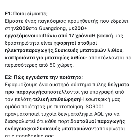
Ε1: Ποιοι είμαστε;
Είμαστε ένας παγκόσμιος προμηθευτής που εδρεύει
στην
2009
στο Guangdong, με
200+
εργαζόμενοι
και
Πάνω από 17 χρόνια
Η βασική μας
δραστηριότητα είναι η
φορητοί σταθμοί
ηλεκτροπαραγωγής
,
Συσκευές μπαταριών λιθίου
,
και
Προϊόντα για μπαταρίες λιθίου
∙ αποστέλλονται σε
περισσότερες από 50 χώρες.
Ε2: Πώς εγγυάστε την ποιότητα;
Εφαρμόζουμε ένα αυστηρό σύστημα πύλης:
δείγματα
προ-παραγωγής
αποστέλλονται για υπογραφή από
τον πελάτη·
τελική επιθεώρηση
Η εσωτερική μας
ομάδα ποιότητας με πιστοποίηση ISO9001
πραγματοποιεί τυχαία δειγματοληψία AQL για να
διασφαλιστεί ότι κάθε παρτίδα
σταθμοί παραγωγής
ενέργειας
και
Συσκευές μπαταριών
ανταποκρίνεται
στις προσδοκίες σας.