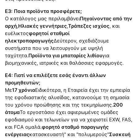
Ε3: Ποια προϊόντα προσφέρετε;
Ο κατάλογος μας περιλαμβάνει
Πηγαίνοντας από την
αρχή
,
Ηλιακές γεννήτριες
,
Τράπεζες ισχύος
, και
ευέλικτος
φορητοί σταθμοί
ηλεκτροπαραγωγής
∆εύτερον, σχεδιάζουμε
συστήματα που να λειτουργούν με υψηλή
ταχύτητα.
Προϊόντα για μπαταρίες λιθίου
για
βιομηχανικές, ιατρικές και θαλάσσιες εφαρμογές.
Ε4: Γιατί να επιλέξετε εσάς έναντι άλλων
προμηθευτών;
Με
17 χρόνια
Ειδικότερα, η Εταιρεία έχει την εμπειρία
της εφοδιαστικής αλυσίδας, κατανοούμε τη σημασία
του χρόνου προώθησης και της τεκμηρίωσης.
200
άτομα
Το εργοστάσιο έχει αφιερωμένες ομάδες
εφοδιασμού και τελωνείων για να χειριστεί EXW, FAS,
και FCA ομαλά.
φορητό σταθμό παραγωγής
ενέργειας
κατασκευαστή" και "πολυμερούς"
Συσκευή