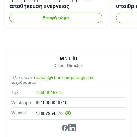
αποθήκευση ενέργειας
υπαίθρι
έκτακτη
Επαφή τώρα
Mr. Liu
Client Director
Ηλεκτρονικό
eason@shunxiangenergy.com
ταχυδρομείο:
Τηλ.:
18658046918
Whatsapp:
8618658046918
Wechat:
13657954570