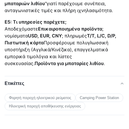
μπαταριών λιθίου
"γιατί παρέχουμε συνέπεια,
ανταγωνιστικές τιμές και πλήρη ιχνηλασιμότητα.
Ε5: Τι υπηρεσίες παρέχετε;
Αποδεχόμαστε
Επικαιροποιημένα προϊόντα
;
νομίσματα
USD, EUR, CNY
; πληρωμές
Τ/Τ, L/C, D/P,
Πιστωτική κάρτα
Προσφέρουμε πολυγλωσσική
υποστήριξη (Αγγλικά/Κινέζικα), επαγγελματικά
εμπορικά τιμολόγια και λίστες
συσκευασίας.
Προϊόντα για μπαταρίες λιθίου
.
Ετικέττες
Φορητή παροχή ηλεκτρικού ρεύματος
Camping Power Station
Ηλεκτρική παροχή αποθήκευσης ενέργειας