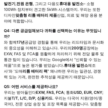
발전기
,
전원 은행
, 그리고 다용도
휴대용 발전소
– 소형
100Wh 장치부터 견고한 5kWh 시스템까지. 우리는 또한
디자인
맞춤형 리튬 배터리 제품
산업, 의료 및 해양 응용 분
야에 적합합니다.
Q4: 다른 공급업체보다 귀하를 선택하는 이유는 무엇입니
까?
와 함께
17년
공급망 경험을 통해 우리는 리드타임과 문서화
의 중요성을 이해하고 있습니다. 우리의
200명
공장에는
EXW, FAS 및 FCA를 원활하게 처리하기 위해 전담 물류 및
통관 팀이 있습니다. 우리는 Google에서 "신뢰할 수 있는
제품"으로 높은 평가를 받았습니다.
휴대용 발전소
제조
사'와 '도매
리튬 배터리 팩
" 왜냐하면 우리는 일관성, 경쟁
력 있는 가격, 완전한 추적성을 제공하기 때문입니다.
Q5: 어떤 서비스를 제공하나요?
우리는 받아들인다
EXW, FAS, FCA
; 통화
USD, EUR, CNY
;
지불
T/T, L/C, D/P, 신용카드
. 우리는 다국어 지원(영어/중
국어), 전문 상업 송장 및 포장 목록을 제공합니다. 맞춤형