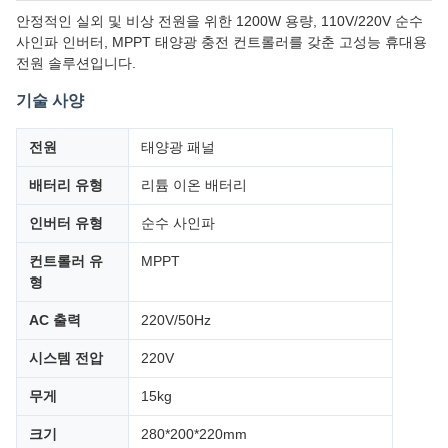
안정적인 실외 및 비상 전원을 위한 1200W 용량, 110V/220V 순수
사인파 인버터, MPPT 태양광 충전 컨트롤러를 갖춘 고성능 휴대용
전원 솔루션입니다.
기술 사양
전원
태양광 패널
배터리 유형
리튬 이온 배터리
인버터 유형
순수 사인파
컨트롤러 유
MPPT
형
AC 출력
220V/50Hz
시스템 전압
220V
무게
15kg
크기
280*200*220mm