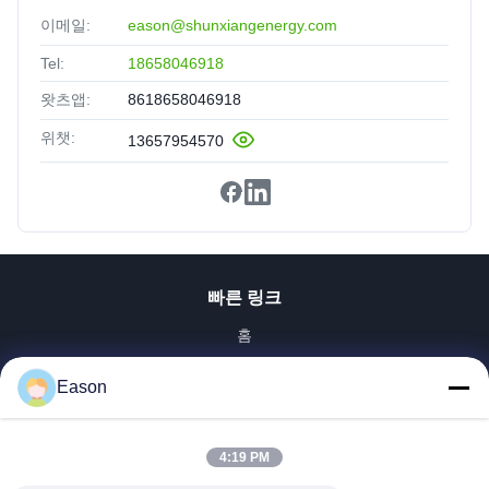
이메일:
eason@shunxiangenergy.com
Tel:
18658046918
왓츠앱:
8618658046918
위챗:
13657954570
빠른 링크
홈
제품 소개
Eason
동영상
회사 소개
공장 투어
4:19 PM
품질 관리