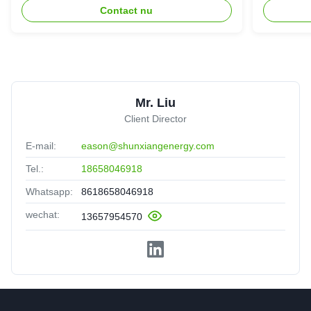
noodstr
Contact nu
Mr. Liu
Client Director
E-mail:
eason@shunxiangenergy.com
Tel.:
18658046918
Whatsapp:
8618658046918
wechat:
13657954570