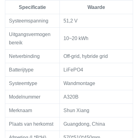
Specificatie
Waarde
Systeemspanning
51,2 V
Uitgangsvermogen
10~20 kWh
bereik
Netverbinding
Off-grid, hybride grid
Batterijtype
LiFePO4
Systeemtype
Wandmontage
Modelnummer
A320B
Merknaam
Shun Xiang
Plaats van herkomst
Guangdong, China
Afmeting (L*B*H)
570*510*450mm