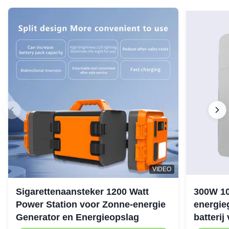
VIDEO
Sigarettenaansteker 1200 Watt
300W 1
Power Station voor Zonne-energie
energie
Generator en Energieopslag
batterij