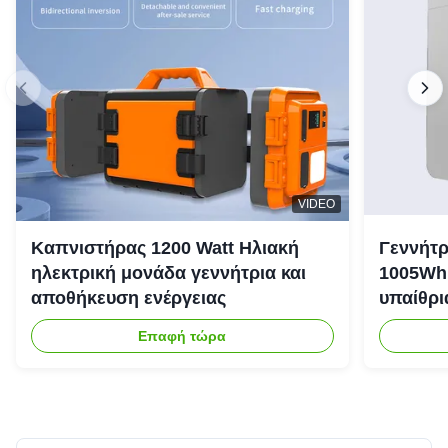
VIDEO
Καπνιστήρας 1200 Watt Ηλιακή
Γεννήτρ
ηλεκτρική μονάδα γεννήτρια και
1005Wh 
αποθήκευση ενέργειας
υπαίθρι
έκτακτη
Επαφή τώρα