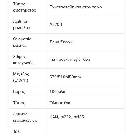
Τύπος
Εγκαταστάθηκαν στον τοίχο
συστήματος
Αριθμός
Α320Β
μοντέλου
Ονομασία
Σουν Σιάνγκ
μάρκας
Χώρος
Γκουανγκντόνγκ, Κίνα
καταγωγής
Μέγεθος
570*510*450mm
(L*W*H)
Βάρος
100 κιλά
Τύπος
Όλα σε ένα
Λιμένας
ΚΑΝ, rs232, rs485
επικοινωνίας
Τάξη