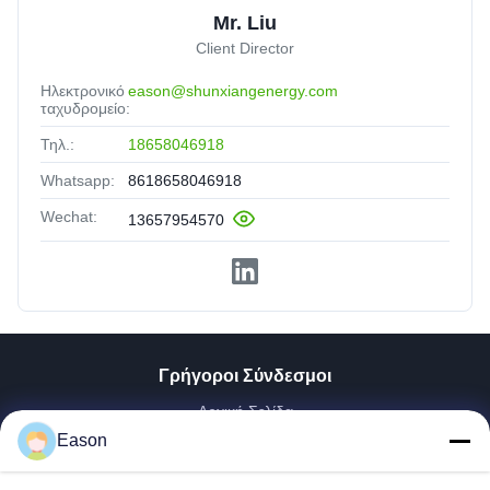
Mr. Liu
Client Director
Ηλεκτρονικό
eason@shunxiangenergy.com
ταχυδρομείο:
Τηλ.:
18658046918
Whatsapp:
8618658046918
Wechat:
13657954570
Γρήγοροι Σύνδεσμοι
Αρχική Σελίδα
Προϊόντα
Eason
Βίντεο