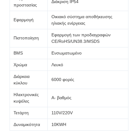
Διάκριση IP54
προστασίας
Οικιακό σύστημα αποθήκευσης
Εφαρμογή
ηλιακής ενέργειας
Εφαρμογή των προδιαγραφών
Πιστοποίηση
CE/RoHS/UN38.3/MSDS
BMS
Ενσωματωμένο
Χρώμα
Λευκό
Διάρκεια
6000 φορές
κύκλου
Ηλεκτρονικές
Α- βαθμός
κυψέλες
Τετάρτη
110V/220V
Δυναμικότητα
10KWH