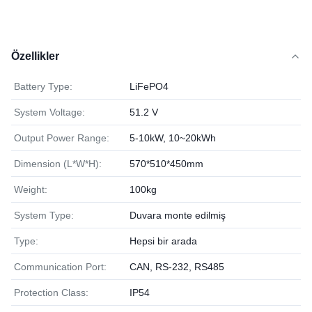
Özellikler
Battery Type:
LiFePO4
System Voltage:
51.2 V
Output Power Range:
5-10kW, 10~20kWh
Dimension (L*W*H):
570*510*450mm
Weight:
100kg
System Type:
Duvara monte edilmiş
Type:
Hepsi bir arada
Communication Port:
CAN, RS-232, RS485
Protection Class:
IP54