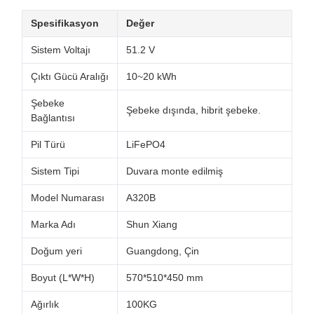
Spesifikasyon
Değer
Sistem Voltajı
51.2 V
Çıktı Gücü Aralığı
10~20 kWh
Şebeke
Şebeke dışında, hibrit şebeke.
Bağlantısı
Pil Türü
LiFePO4
Sistem Tipi
Duvara monte edilmiş
Model Numarası
A320B
Marka Adı
Shun Xiang
Doğum yeri
Guangdong, Çin
Boyut (L*W*H)
570*510*450 mm
Ağırlık
100KG