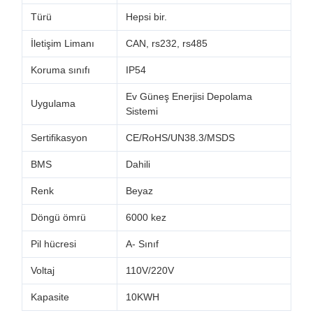
Türü
Hepsi bir.
İletişim Limanı
CAN, rs232, rs485
Koruma sınıfı
IP54
Ev Güneş Enerjisi Depolama
Uygulama
Sistemi
Sertifikasyon
CE/RoHS/UN38.3/MSDS
BMS
Dahili
Renk
Beyaz
Döngü ömrü
6000 kez
Pil hücresi
A- Sınıf
Voltaj
110V/220V
Kapasite
10KWH