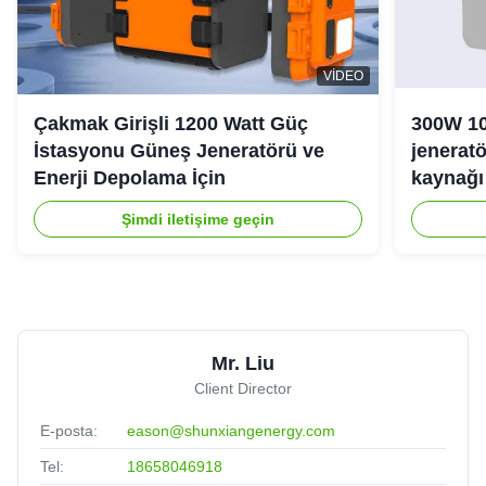
VIDEO
Çakmak Girişli 1200 Watt Güç
300W 10
İstasyonu Güneş Jeneratörü ve
jeneratö
Enerji Depolama İçin
kaynağı 
Şimdi iletişime geçin
Mr. Liu
Client Director
E-posta:
eason@shunxiangenergy.com
Tel:
18658046918