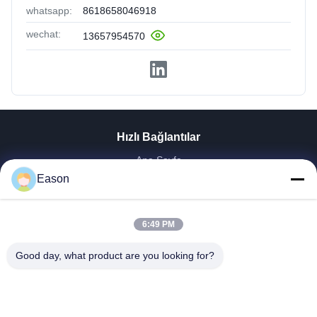
whatsapp:
8618658046918
wechat:
13657954570
Hızlı Bağlantılar
Ana Sayfa
Ürünler
Eason
VİDEOLAR
Hakkımızda
6:49 PM
Fabrika Turu
Kalite Kontrol
Good day, what product are you looking for?
Bize Ulaşın
Teklif Isteği
Haberler