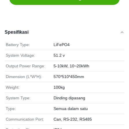
Spesifikasi
Battery Type:
LiFePO4
System Voltage:
51.2 v
Output Power Range:
5-10kW, 10~20kWh
Dimension (L*W*H):
570*510*450mm
Weight:
100kg
System Type:
Dinding dipasang
Type:
Semua dalam satu
Communication Port:
Can, RS-232, RS485