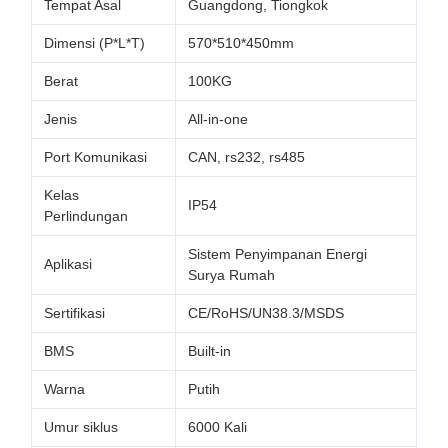
Tempat Asal
Guangdong, Tiongkok
Dimensi (P*L*T)
570*510*450mm
Berat
100KG
Jenis
All-in-one
Port Komunikasi
CAN, rs232, rs485
Kelas
IP54
Perlindungan
Sistem Penyimpanan Energi
Aplikasi
Surya Rumah
Sertifikasi
CE/RoHS/UN38.3/MSDS
BMS
Built-in
Warna
Putih
Umur siklus
6000 Kali