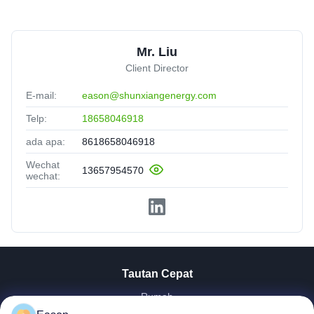
Mr. Liu
Client Director
E-mail:
eason@shunxiangenergy.com
Telp:
18658046918
ada apa:
8618658046918
Wechat
13657954570
wechat:
Tautan Cepat
Rumah