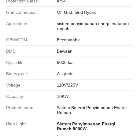
Protection Class:
IP54
Grid connection:
Off Grid, Grid Hybrid
Application:
sistem penyimpanan energi matahari
rumah
OEM/ODM:
Eccepatable
BMS:
Bawaan
Cycle life:
8000 kali
Battery cell:
A- grade
Voltage:
110V/220V
Capacity:
10KWH
Product name:
Sistem Baterai Penyimpanan Energi
Rumah
High Light:
Sistem Penyimpanan Energi
Rumah 5000W
,