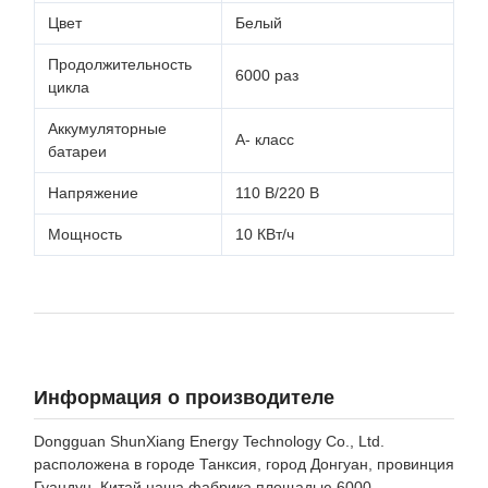
Цвет
Белый
Продолжительность
6000 раз
цикла
Аккумуляторные
А- класс
батареи
Напряжение
110 В/220 В
Мощность
10 КВт/ч
Информация о производителе
Dongguan ShunXiang Energy Technology Co., Ltd.
расположена в городе Танксия, город Донгуан, провинция
Гуандун, Китай.наша фабрика площадью 6000