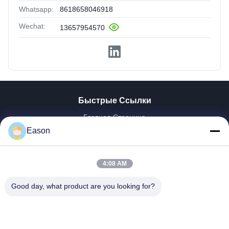
Whatsapp:
8618658046918
Wechat:
13657954570
Быстрые Ссылки
Главная Страница
Продукция
Eason
Ролики
О Компании
4:08 AM
Наша Фабрика
Контроль Качества
Good day, what product are you looking for?
Контактные Данные
Отправить Запрос
Новости