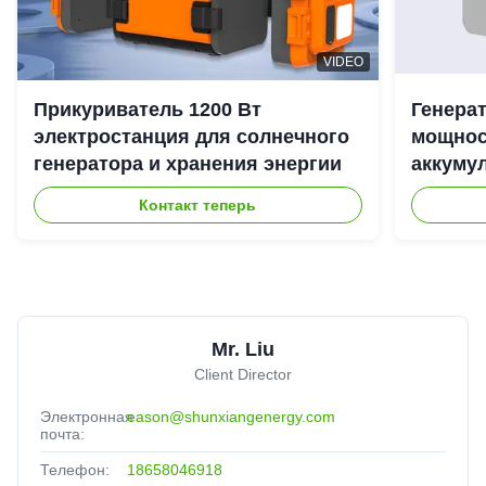
VIDEO
Прикуриватель 1200 Вт
Генера
электростанция для солнечного
мощност
генератора и хранения энергии
аккуму
наружн
Контакт теперь
Mr. Liu
Client Director
Электронная
eason@shunxiangenergy.com
почта:
Телефон:
18658046918