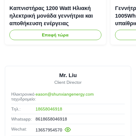
Καπνιστήρας 1200 Watt Ηλιακή
Γεννήτρ
ηλεκτρική μονάδα γεννήτρια και
1005Wh 
αποθήκευση ενέργειας
υπαίθρι
έκτακτη
Επαφή τώρα
Mr. Liu
Client Director
Ηλεκτρονικό
eason@shunxiangenergy.com
ταχυδρομείο:
Τηλ.:
18658046918
Whatsapp:
8618658046918
Wechat:
13657954570