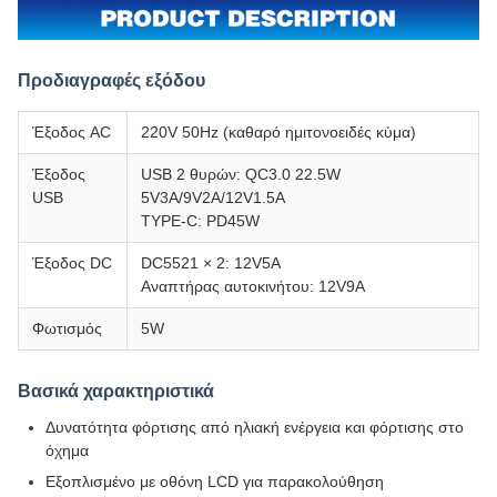
Προδιαγραφές εξόδου
Έξοδος AC
220V 50Hz (καθαρό ημιτονοειδές κύμα)
Έξοδος
USB 2 θυρών: QC3.0 22.5W
USB
5V3A/9V2A/12V1.5A
TYPE-C: PD45W
Έξοδος DC
DC5521 × 2: 12V5A
Αναπτήρας αυτοκινήτου: 12V9A
Φωτισμός
5W
Βασικά χαρακτηριστικά
Δυνατότητα φόρτισης από ηλιακή ενέργεια και φόρτισης στο
όχημα
Εξοπλισμένο με οθόνη LCD για παρακολούθηση