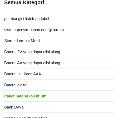
wave) USB Output USB 2-
CE/RoHS/UN38.3, tersedia
Semua Kategori
port: QC3.0 22.5W
dalam konfigurasi khusus.
5V3A/9V2A/12V1.5ATYPE-C:
PD45W DC Output DC5521 ×
pembangkit listrik portabel
2: 12V5Asmoke Lighter:
12V9A Lighting 5W ...
sistem penyimpanan energi rumah
Starter Lompat Mobil
Baterai 9V yang dapat diisi ulang
Baterai AA yang dapat diisi ulang
Baterai Isi Ulang AAA
Baterai digital
Paket baterai ion litium
Bank Daya