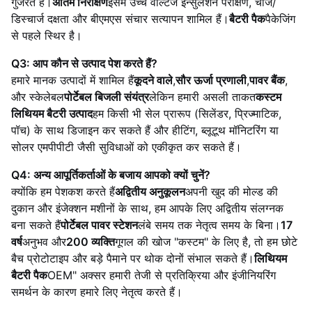
गुजरते हैं।
अंतिम निरीक्षण
इसमें उच्च वोल्टेज इन्सुलेशन परीक्षण, चार्ज/
डिस्चार्ज दक्षता और बीएमएस संचार सत्यापन शामिल हैं।
बैटरी पैक
पैकेजिंग
से पहले स्थिर है।
Q3: आप कौन से उत्पाद पेश करते हैं?
हमारे मानक उत्पादों में शामिल हैं
कूदने वाले
,
सौर ऊर्जा प्रणाली
,
पावर बैंक
,
और स्केलेबल
पोर्टेबल बिजली संयंत्र
लेकिन हमारी असली ताकत
कस्टम
लिथियम बैटरी उत्पाद
हम किसी भी सेल प्रारूप (सिलेंडर, प्रिज्माटिक,
पॉच) के साथ डिजाइन कर सकते हैं और हीटिंग, ब्लूटूथ मॉनिटरिंग या
सोलर एमपीपीटी जैसी सुविधाओं को एकीकृत कर सकते हैं।
Q4: अन्य आपूर्तिकर्ताओं के बजाय आपको क्यों चुनें?
क्योंकि हम पेशकश करते हैं
अद्वितीय अनुकूलन
अपनी खुद की मोल्ड की
दुकान और इंजेक्शन मशीनों के साथ, हम आपके लिए अद्वितीय संलग्नक
बना सकते हैं
पोर्टेबल पावर स्टेशन
लंबे समय तक नेतृत्व समय के बिना।
17
वर्ष
अनुभव और
200 व्यक्ति
गूगल की खोज "कस्टम" के लिए है, तो हम छोटे
बैच प्रोटोटाइप और बड़े पैमाने पर थोक दोनों संभाल सकते हैं।
लिथियम
बैटरी पैक
OEM" अक्सर हमारी तेजी से प्रतिक्रिया और इंजीनियरिंग
समर्थन के कारण हमारे लिए नेतृत्व करते हैं।