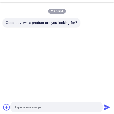
हमारे बारे में
2:20 PM
फैक्टरी यात्रा
गुणवत्ता नियंत्रण
Good day, what product are you looking for?
हमसे संपर्क करें
एक बोली का अनुरोध
समाचार
Dongguan ShunXiang Energy Technology Co.,Ltd
86--18658046918
eason@shunxiangenergy.com
हमारे पीछे आओ
© 2026 Dongguan ShunXiang Energy Technology Co.,Ltd. All Rights
Reserved.