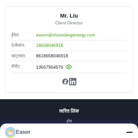
Mr. Liu
Client Director
ईमेल:
eason@shunxiangenergy.com
टेलीफोन:
18658046918
व्हाट्सएप:
8618658046918
वीचैट:
13657954570
त्वरित लिंक
होम
उत्पाद
Eason
वीडियो