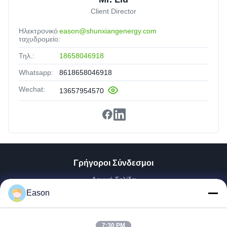
Client Director
Ηλεκτρονικό
eason@shunxiangenergy.com
ταχυδρομείο:
Τηλ.:
18658046918
Whatsapp:
8618658046918
Wechat:
13657954570
Γρήγοροι Σύνδεσμοι
Αρχική Σελίδα
Προϊόντα
Eason
Βίντεο
Σχετικά Με Εμάς
7:30 PM