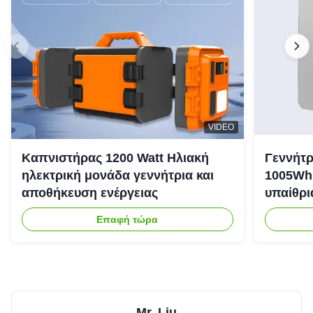
VIDEO
Καπνιστήρας 1200 Watt Ηλιακή
Γεννήτρ
ηλεκτρική μονάδα γεννήτρια και
1005Wh 
αποθήκευση ενέργειας
υπαίθρι
έκτακτη
Επαφή τώρα
Mr. Liu