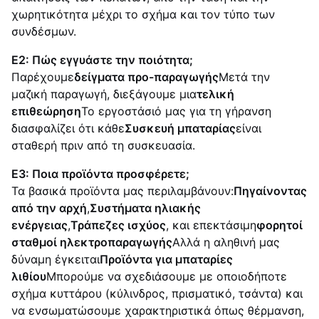
χωρητικότητα μέχρι το σχήμα και τον τύπο των
συνδέσμων.
Ε2: Πώς εγγυάστε την ποιότητα;
Παρέχουμε
δείγματα προ-παραγωγής
Μετά την
μαζική παραγωγή, διεξάγουμε μια
τελική
επιθεώρηση
Το εργοστάσιό μας για τη γήρανση
διασφαλίζει ότι κάθε
Συσκευή μπαταρίας
είναι
σταθερή πριν από τη συσκευασία.
Ε3: Ποια προϊόντα προσφέρετε;
Τα βασικά προϊόντα μας περιλαμβάνουν:
Πηγαίνοντας
από την αρχή
,
Συστήματα ηλιακής
ενέργειας
,
Τράπεζες ισχύος
, και επεκτάσιμη
φορητοί
σταθμοί ηλεκτροπαραγωγής
Αλλά η αληθινή μας
δύναμη έγκειται
Προϊόντα για μπαταρίες
λιθίου
Μπορούμε να σχεδιάσουμε με οποιοδήποτε
σχήμα κυττάρου (κύλινδρος, πρισματικό, τσάντα) και
να ενσωματώσουμε χαρακτηριστικά όπως θέρμανση,