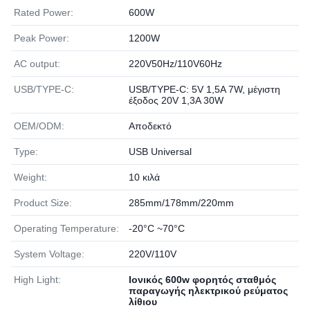
Rated Power:
600W
Peak Power:
1200W
AC output:
220V50Hz/110V60Hz
USB/TYPE-C:
USB/TYPE-C: 5V 1,5A 7W, μέγιστη
έξοδος 20V 1,3A 30W
OEM/ODM:
Αποδεκτό
Type:
USB Universal
Weight:
10 κιλά
Product Size:
285mm/178mm/220mm
Operating Temperature:
-20°C ~70°C
System Voltage:
220V/110V
High Light:
Ιονικός 600w φορητός σταθμός
παραγωγής ηλεκτρικού ρεύματος
λίθιου