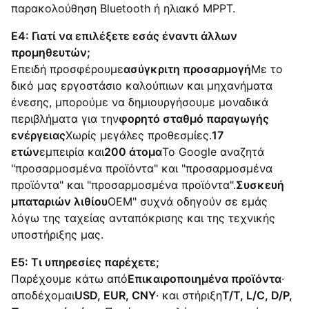
παρακολούθηση Bluetooth ή ηλιακό MPPT.
Ε4: Γιατί να επιλέξετε εσάς έναντι άλλων
προμηθευτών;
Επειδή προσφέρουμε
ασύγκριτη προσαρμογή
Με το
δικό μας εργοστάσιο καλούπιων και μηχανήματα
ένεσης, μπορούμε να δημιουργήσουμε μοναδικά
περιβλήματα για την
φορητό σταθμό παραγωγής
ενέργειας
Χωρίς μεγάλες προθεσμίες.
17
ετών
εμπειρία και
200 άτομα
Το Google αναζητά
"προσαρμοσμένα προϊόντα" και "προσαρμοσμένα
προϊόντα" και "προσαρμοσμένα προϊόντα".
Συσκευή
μπαταριών λιθίου
OEM" συχνά οδηγούν σε εμάς
λόγω της ταχείας ανταπόκρισης και της τεχνικής
υποστήριξης μας.
Ε5: Τι υπηρεσίες παρέχετε;
Παρέχουμε κάτω από
Επικαιροποιημένα προϊόντα
·
αποδέχομαι
USD, EUR, CNY
· και στήριξη
Τ/Τ, L/C, D/P,