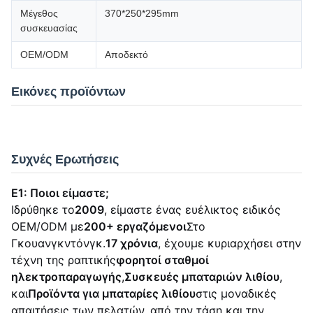
Μέγεθος
370*250*295mm
συσκευασίας
OEM/ODM
Αποδεκτό
Εικόνες προϊόντων
Συχνές Ερωτήσεις
Ε1: Ποιοι είμαστε;
Ιδρύθηκε το
2009
, είμαστε ένας ευέλικτος ειδικός
OEM/ODM με
200+ εργαζόμενοι
Στο
Γκουανγκντόνγκ.
17 χρόνια
, έχουμε κυριαρχήσει στην
τέχνη της ραπτικής
φορητοί σταθμοί
ηλεκτροπαραγωγής
,
Συσκευές μπαταριών λιθίου
,
και
Προϊόντα για μπαταρίες λιθίου
στις μοναδικές
απαιτήσεις των πελατών, από την τάση και την