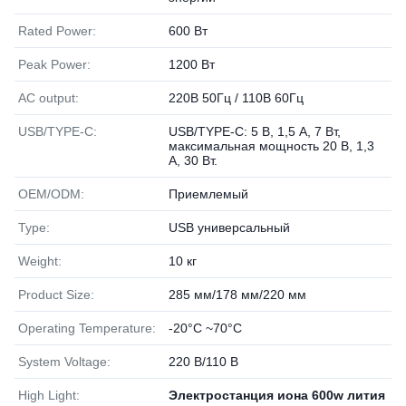
Rated Power:
600 Вт
Peak Power:
1200 Вт
AC output:
220В 50Гц / 110В 60Гц
USB/TYPE-C:
USB/TYPE-C: 5 В, 1,5 А, 7 Вт,
максимальная мощность 20 В, 1,3
А, 30 Вт.
OEM/ODM:
Приемлемый
Type:
USB универсальный
Weight:
10 кг
Product Size:
285 мм/178 мм/220 мм
Operating Temperature:
-20°C ~70°C
System Voltage:
220 В/110 В
High Light:
Электростанция иона 600w лития