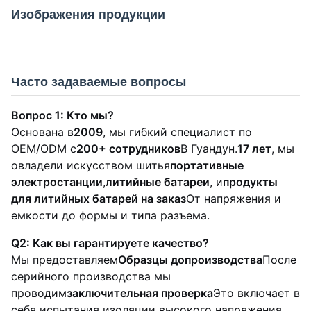
Изображения продукции
Часто задаваемые вопросы
Вопрос 1: Кто мы?
Основана в
2009
, мы гибкий специалист по
OEM/ODM с
200+ сотрудников
В Гуандун.
17 лет
, мы
овладели искусством шитья
портативные
электростанции
,
литийные батареи
, и
продукты
для литийных батарей на заказ
От напряжения и
емкости до формы и типа разъема.
Q2: Как вы гарантируете качество?
Мы предоставляем
Образцы допроизводства
После
серийного производства мы
проводим
заключительная проверка
Это включает в
себя испытания изоляции высокого напряжения,