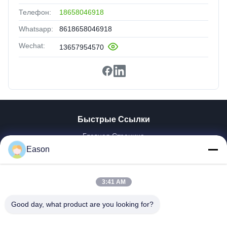
Телефон:
18658046918
Whatsapp:
8618658046918
Wechat:
13657954570
Быстрые Ссылки
Главная Страница
Продукция
Eason
Ролики
О Компании
3:41 AM
Наша Фабрика
Контроль Качества
Good day, what product are you looking for?
Контактные Данные