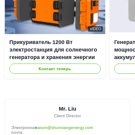
VIDEO
Прикуриватель 1200 Вт
Генера
электростанция для солнечного
мощност
генератора и хранения энергии
аккуму
наружн
Контакт теперь
Mr. Liu
Client Director
Электронная
eason@shunxiangenergy.com
почта: