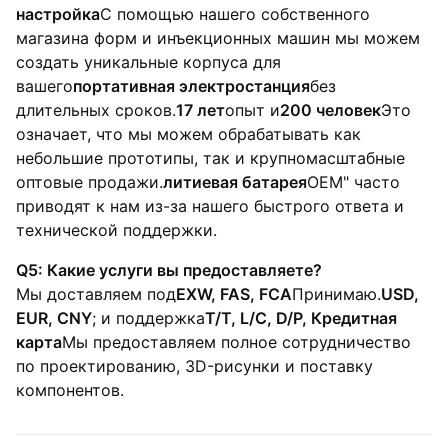
настройка
С помощью нашего собственного
магазина форм и инъекционных машин мы можем
создать уникальные корпуса для
вашего
портативная электростанция
без
длительных сроков.
17 лет
опыт и
200 человек
Это
означает, что мы можем обрабатывать как
небольшие прототипы, так и крупномасштабные
оптовые продажи.
литиевая батарея
OEM" часто
приводят к нам из-за нашего быстрого ответа и
технической поддержки.
Q5: Какие услуги вы предоставляете?
Мы доставляем под
EXW, FAS, FCA
Принимаю.
USD,
EUR, CNY
; и поддержка
T/T, L/C, D/P, Кредитная
карта
Мы предоставляем полное сотрудничество
по проектированию, 3D-рисунки и поставку
компонентов.