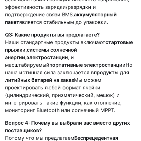
эффективность зарядки/разрядки и
подтверждение связи BMS.
аккумуляторный
пакет
является стабильным до упаковки.
Q3: Какие продукты вы предлагаете?
Наши стандартные продукты включают
стартовые
прыжки
,
системы солнечной
энергии
,
электростанции
, и
масштабируемый
портативные электростанции
Но
наша истинная сила заключается в
продукты для
литийных батарей на заказ
Мы можем
проектировать любой формат ячейки
(цилиндрический, призматический, мешок) и
интегрировать такие функции, как отопление,
мониторинг Bluetooth или солнечный MPPT.
Вопрос 4: Почему вы выбрали вас вместо других
поставщиков?
Потому что мы предлагаем
Беспрецедентная