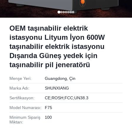
OEM taşınabilir elektrik
istasyonu Lityum İyon 600W
taşınabilir elektrik istasyonu
Dışarıda Güneş yedek için
taşınabilir pil jeneratörü
Menşe Yeri:
Guangdong, Çin
Marka Adı:
SHUNXIANG
Sertifikasyon:
CE;ROSH;FCC;UN38.3
Model Numarası:
F75
Minimum Sipariş
100
Miktarı: