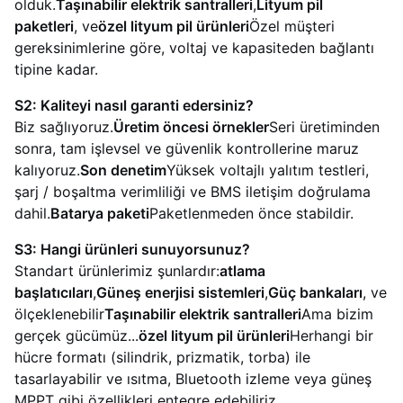
olduk.
Taşınabilir elektrik santralleri
,
Lityum pil
paketleri
, ve
özel lityum pil ürünleri
Özel müşteri
gereksinimlerine göre, voltaj ve kapasiteden bağlantı
tipine kadar.
S2: Kaliteyi nasıl garanti edersiniz?
Biz sağlıyoruz.
Üretim öncesi örnekler
Seri üretiminden
sonra, tam işlevsel ve güvenlik kontrollerine maruz
kalıyoruz.
Son denetim
Yüksek voltajlı yalıtım testleri,
şarj / boşaltma verimliliği ve BMS iletişim doğrulama
dahil.
Batarya paketi
Paketlenmeden önce stabildir.
S3: Hangi ürünleri sunuyorsunuz?
Standart ürünlerimiz şunlardır:
atlama
başlatıcıları
,
Güneş enerjisi sistemleri
,
Güç bankaları
, ve
ölçeklenebilir
Taşınabilir elektrik santralleri
Ama bizim
gerçek gücümüz...
özel lityum pil ürünleri
Herhangi bir
hücre formatı (silindrik, prizmatik, torba) ile
tasarlayabilir ve ısıtma, Bluetooth izleme veya güneş
MPPT gibi özellikleri entegre edebiliriz.