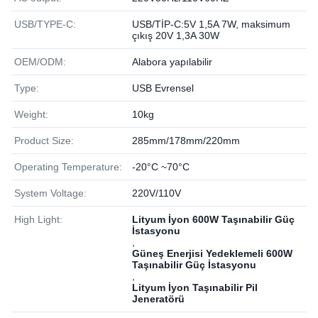
USB/TYPE-C:
USB/TİP-C:5V 1,5A 7W, maksimum
çıkış 20V 1,3A 30W
OEM/ODM:
Alabora yapılabilir
Type:
USB Evrensel
Weight:
10kg
Product Size:
285mm/178mm/220mm
Operating Temperature:
-20°C ~70°C
System Voltage:
220V/110V
High Light:
Lityum İyon 600W Taşınabilir Güç
İstasyonu
,
Güneş Enerjisi Yedeklemeli 600W
Taşınabilir Güç İstasyonu
,
Lityum İyon Taşınabilir Pil
Jeneratörü