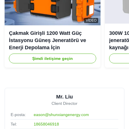
VIDEO
Çakmak Girişli 1200 Watt Güç
300W 10
İstasyonu Güneş Jeneratörü ve
jeneratö
Enerji Depolama İçin
kaynağı 
Şimdi iletişime geçin
Mr. Liu
Client Director
E-posta:
eason@shunxiangenergy.com
Tel:
18658046918