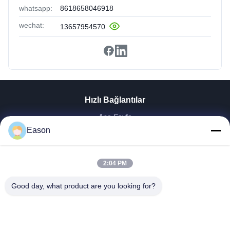
whatsapp:
8618658046918
wechat:
13657954570
Hızlı Bağlantılar
Ana Sayfa
Ürünler
Eason
VİDEOLAR
Hakkımızda
2:04 PM
Fabrika Turu
Kalite Kontrol
Good day, what product are you looking for?
Bize Ulaşın
Teklif Isteği
Haberler