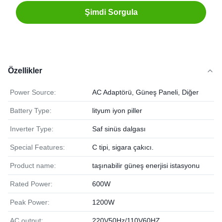
Şimdi Sorgula
Özellikler
Power Source:
AC Adaptörü, Güneş Paneli, Diğer
Battery Type:
lityum iyon piller
Inverter Type:
Saf sinüs dalgası
Special Features:
C tipi, sigara çakıcı.
Product name:
taşınabilir güneş enerjisi istasyonu
Rated Power:
600W
Peak Power:
1200W
AC output:
220V50Hz/110V60HZ