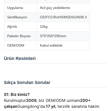
Uygulama
Acil güç yedekleme
Sertifikasyon
CE/FCC/RoHS/MSDS/UN38.3
Ağırlık
10kg
Paketin Boyutu
370*250*295mm
OEM/ODM
Kabul edilebilir.
Ürün Resimleri
Sıkça Sorulan Sorular
S1: Biz kimiz?
Kurulmuştur
2009
, biz OEM/ODM uzmanı
200+
çalışan
Guangdong'da.
17 yıl
, terzilik sanatına hakim