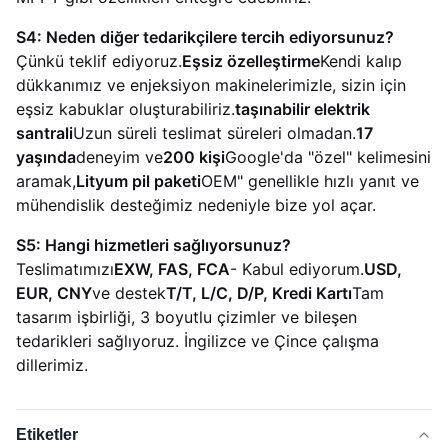
S4: Neden diğer tedarikçilere tercih ediyorsunuz?
Çünkü teklif ediyoruz.
Eşsiz özelleştirme
Kendi kalıp
dükkanımız ve enjeksiyon makinelerimizle, sizin için
eşsiz kabuklar oluşturabiliriz.
taşınabilir elektrik
santrali
Uzun süreli teslimat süreleri olmadan.
17
yaşında
deneyim ve
200 kişi
Google'da "özel" kelimesini
aramak,
Lityum pil paketi
OEM" genellikle hızlı yanıt ve
mühendislik desteğimiz nedeniyle bize yol açar.
S5: Hangi hizmetleri sağlıyorsunuz?
Teslimatımızı
EXW, FAS, FCA
- Kabul ediyorum.
USD,
EUR, CNY
ve destek
T/T, L/C, D/P, Kredi Kartı
Tam
tasarım işbirliği, 3 boyutlu çizimler ve bileşen
tedarikleri sağlıyoruz. İngilizce ve Çince çalışma
dillerimiz.
Etiketler