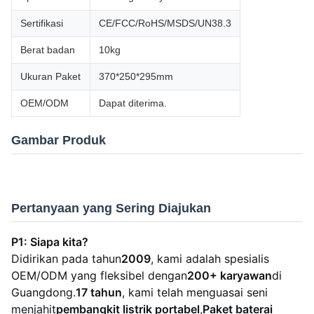
Sertifikasi
CE/FCC/RoHS/MSDS/UN38.3
Berat badan
10kg
Ukuran Paket
370*250*295mm
OEM/ODM
Dapat diterima.
Gambar Produk
Pertanyaan yang Sering Diajukan
P1: Siapa kita?
Didirikan pada tahun
2009
, kami adalah spesialis
OEM/ODM yang fleksibel dengan
200+ karyawan
di
Guangdong.
17 tahun
, kami telah menguasai seni
menjahit
pembangkit listrik portabel
,
Paket baterai