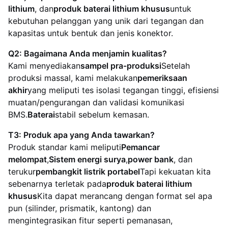
lithium
, dan
produk baterai lithium khusus
untuk
kebutuhan pelanggan yang unik dari tegangan dan
kapasitas untuk bentuk dan jenis konektor.
Q2: Bagaimana Anda menjamin kualitas?
Kami menyediakan
sampel pra-produksi
Setelah
produksi massal, kami melakukan
pemeriksaan
akhir
yang meliputi tes isolasi tegangan tinggi, efisiensi
muatan/pengurangan dan validasi komunikasi
BMS.
Baterai
stabil sebelum kemasan.
T3: Produk apa yang Anda tawarkan?
Produk standar kami meliputi
Pemancar
melompat
,
Sistem energi surya
,
power bank
, dan
terukur
pembangkit listrik portabel
Tapi kekuatan kita
sebenarnya terletak pada
produk baterai lithium
khusus
Kita dapat merancang dengan format sel apa
pun (silinder, prismatik, kantong) dan
mengintegrasikan fitur seperti pemanasan,