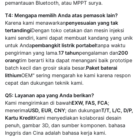
pemantauan Bluetooth, atau MPPT surya.
T4: Mengapa memilih Anda atas pemasok lain?
Karena kami menawarkan
penyesuaian yang tak
tertandingi
Dengan toko cetakan dan mesin injeksi
kami sendiri, kami dapat membuat kandang yang unik
untuk Anda
pembangkit listrik portabel
tanpa waktu
pengiriman yang lama.
17 tahun
pengalaman dan
200
orang
tim berarti kita dapat menangani baik prototipe
batch kecil dan grosir skala besar.
Paket baterai
lithium
OEM" sering mengarah ke kami karena respon
cepat dan dukungan teknik kami.
Q5: Layanan apa yang Anda berikan?
Kami mengirimkan di bawah
EXW, FAS, FCA
;
menerima
USD, EUR, CNY
; dan dukungan
T/T, L/C, D/P,
Kartu Kredit
Kami menyediakan kolaborasi desain
penuh, gambar 3D, dan sumber komponen. bahasa
Inggris dan Cina adalah bahasa kerja kami.