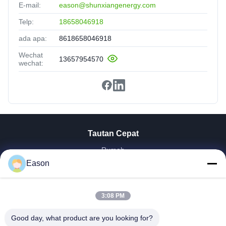
E-mail:
eason@shunxiangenergy.com
Telp:
18658046918
ada apa:
8618658046918
Wechat
13657954570
wechat:
Tautan Cepat
Rumah
Produk
Eason
Video
Tentang Kita
3:08 PM
Wisata Pabrik
Kontrol Kualitas
Good day, what product are you looking for?