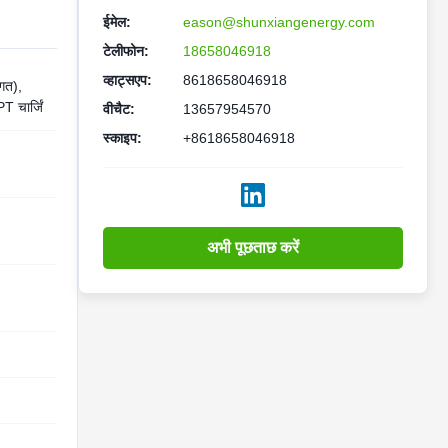
ईमेल:
eason@shunxiangenergy.com
टेलीफोन:
18658046918
व्हाट्सएप:
8618658046918
गत),
 चार्जिं
वीचैट:
13657954570
स्काइप:
+8618658046918
अभी पूछताछ करें