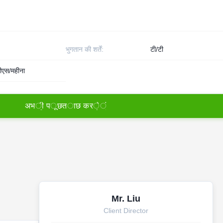
भुगतान की शर्तें:
टी/टी
ीएस/महीना
अ
भ
ी
प
ू
छ
त
ा
छ
क
र
े
ं
Mr. Liu
Client Director