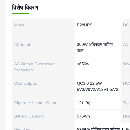
विशेष विवरण
Model:
F28UPS
DC 
AC Input:
300W अधिकतम चार्जिंग
AC 
पावर
AC Output Overpower
≤650w
Wav
Protection:
USB Output:
QC3.0 22.5W
DC1
5V3A/9V2A/12V1.5A*2
Cigarette Lighter Output:
12वी 9ए
Typ
Battery Capacity:
576Wh
Dim
High Light:
576Wh पोर्टेबल पावर स्टेशन
,
LiFeP