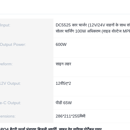
Input:
DC5525 कार चार्जर (12V/24V वाहनों के साथ सं
सोलर चार्जिंग 100W अधिकतम (वाइड वोल्टेज MPPT
Output Power:
600W
eform:
साइन लहर
2V Output:
12वी5ए*2
e-C Output:
पीडी 65W
ensions:
286*211*255मिमी
O4 बैटरी ऊर्जा भंडारण बिजली आपूर्ति
,
साइन वेव यूपीएस पोर्टेबल पावर