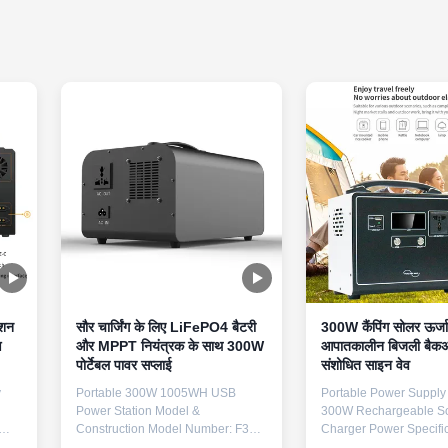
ेशन
सौर चार्जिंग के लिए LiFePO4 बैटरी
300W कैंपिंग सोलर ऊर्ज
ण
और MPPT नियंत्रक के साथ 300W
आपातकालीन बिजली बैकअ
पोर्टेबल पावर सप्लाई
संशोधित साइन वेव
y
Portable 300W 1005WH USB
Portable Power Supply 
Power Station Model &
300W Rechargeable So
Construction Model Number: F35
Charger Power Specific
Construction: Metal spraying
Rated Power 300W, Pe