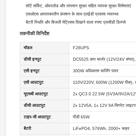
शॉर्ट सर्किट, ओवरलोड और तापमान सुरक्षा सहित व्यापक सुरक्षा विशेषताएं
एसओएस आपातकालीन फ़ंक्शन के साथ एलईडी प्रकाश व्यवस्था
बैटरी स्थिति और बिजली मेट्रिक्स दिखाने वाला स्पष्ट एलसीडी डिस्प्ले
तकनीकी विनिर्देश
मॉडल
F28UPS
डीसी इनपुट
DC5525 कार चार्जर (12V/24V संगत)
एसी इनपुट
300W अधिकतम चार्जिंग पावर
एसी आउटपुट
110V/220V, 600W (1200W पीक), स
यूएसबी आउटपुट
2x QC3.0 22.5W (5V3A/9V2A/12
डीसी आउटपुट
2x 12V5A, 1x 12V 9A सिगरेट लाइटर
टाइप-सी आउटपुट
पीडी 65W
बैटरी
LiFePO4, 576Wh, 2000+ चक्र