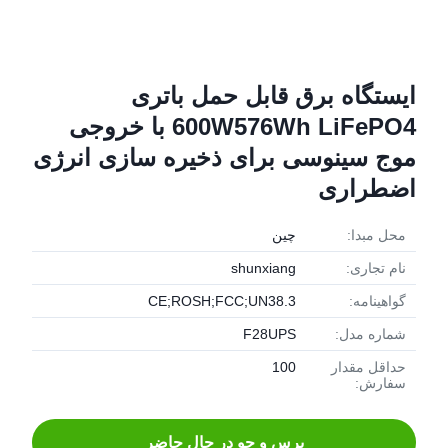
ایستگاه برق قابل حمل باتری
600W576Wh LiFePO4 با خروجی
موج سینوسی برای ذخیره سازی انرژی
اضطراری
محل مبدا:
چین
نام تجاری:
shunxiang
گواهینامه:
CE;ROSH;FCC;UN38.3
شماره مدل:
F28UPS
حداقل مقدار
100
سفارش:
پرس و جو در حال حاضر