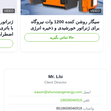
VIDEO
VIDEO
سیگار روشن کننده 1200 وات نیروگاه
برای ژنراتور خورشیدی و ذخیره انرژی
اضطراری
حالا تماس بگیرید
Mr. Liu
Client Director
ایمیل:
eason@shunxiangenergy.com
تلفن:
18658046918
واتساپ:
8618658046918