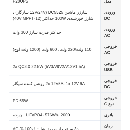
مدل
F28UPS
ورودی
شارژر ماشین DC5525 (12V/24V سازگار) ،
DC
شارژ خورشیدی 100W حداکثر (12-40V MPPT)
ورودی
حداکثر قدرت شارژ 300 وات
AC
خروجی
110 ولت/220 ولت، 600 ولت (1200 ولت اوج)
AC
خروجی
2x QC3.0 22.5W (5V3A/9V2A/12V1.5A)
USB
خروجی
2x 12V5A، 1x 12V 9A روشن کننده سیگار
DC
خروجی
PD 65W
نوع C
باتری
LiFePO4، 576Wh، 2000+ چرخه
زمان
~3 ساعت از طریق شارژ AC (0-100٪)