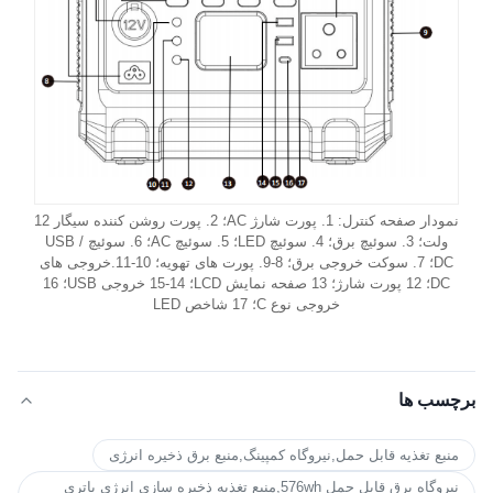
نمودار صفحه کنترل: 1. پورت شارژ AC؛ 2. پورت روشن کننده سیگار 12
ولت؛ 3. سوئیچ برق؛ 4. سوئیچ LED؛ 5. سوئیچ AC؛ 6. سوئیچ USB /
DC؛ 7. سوکت خروجی برق؛ 8-9. پورت های تهویه؛ 10-11.خروجی های
DC؛ 12 پورت شارژ؛ 13 صفحه نمایش LCD؛ 14-15 خروجی USB؛ 16
خروجی نوع C؛ 17 شاخص LED
برچسب ها
منبع تغذیه قابل حمل,نیروگاه کمپینگ,منبع برق ذخیره انرژی
نیروگاه برق قابل حمل 576wh,منبع تغذیه ذخیره سازی انرژی باتری