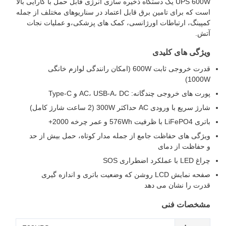
UPS 600W یک دستگاه ذخیره سازی انرژی قابل حمل با کارایی بالا
است که برای تامین برق قابل اعتماد در سناریوهای مختلف از جمله
کمپینگ، ارتباطات اورژانسی، کمک های پزشکی،و عملیات نجات
آتش.
ویژگی های کلیدی
قدرت خروجی ثابت 600W (امکان رانندگی لوازم خانگی
1000W)
پورت های خروجی چندگانه: AC، USB-A، DC و Type-C
شارژ سریع با ورودی AC حداکثر 300W (2 ساعت شارژ کامل)
باتری LiFePO4 با ظرفیت 576Wh و عمر چرخه 2000+
ویژگی های حفاظت جامع از جمله مدار کوتاه، حمل بیش از حد
و حفاظت از دمای
چراغ LED با عملکرد اضطراری SOS
صفحه نمایش LCD روشن که وضعیت باتری و اندازه گیری
قدرت را نشان می دهد
مشخصات فنی