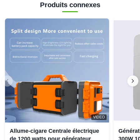
Produits connexes
VIDEO
Allume-cigare Centrale électrique
Générat
de 1200 watts pour générateur
300W 10