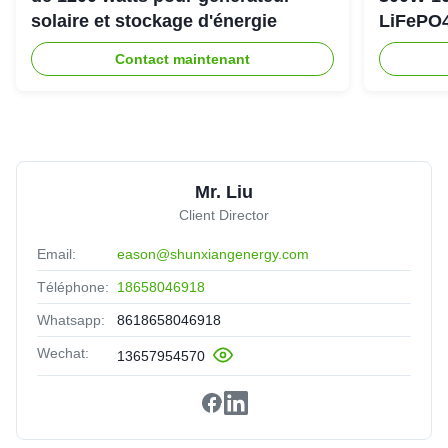
solaire et stockage d'énergie
LiFePO4
d'urgen
Contact maintenant
Mr. Liu
Client Director
Email:
eason@shunxiangenergy.com
Téléphone:
18658046918
Whatsapp:
8618658046918
Wechat:
13657954570