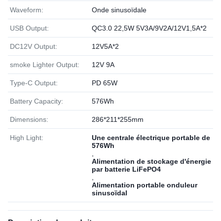
Waveform:
Onde sinusoïdale
USB Output:
QC3.0 22,5W 5V3A/9V2A/12V1,5A*2
DC12V Output:
12V5A*2
smoke Lighter Output:
12V 9A
Type-C Output:
PD 65W
Battery Capacity:
576Wh
Dimensions:
286*211*255mm
High Light:
Une centrale électrique portable de
576Wh
,
Alimentation de stockage d'énergie
par batterie LiFePO4
,
Alimentation portable onduleur
sinusoïdal