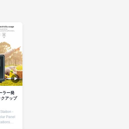
ーラー発
Station -
lar Panel
ations
ak Power