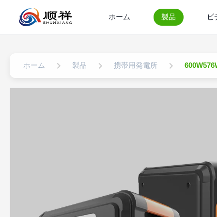
ホーム
製品
ビ
ホーム
製品
携帯用発電所
600W5