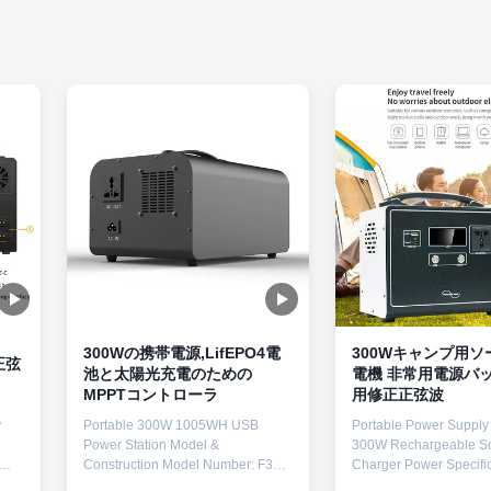
300Wの携帯電源,LifEPO4電
300Wキャンプ用ソ
正弦
池と太陽光充電のための
電機 非常用電源バックアップ
MPPTコントローラ
用修正正弦波
y
Portable 300W 1005WH USB
Portable Power Supply 
Power Station Model &
300W Rechargeable So
Construction Model Number: F35
Charger Power Specific
Construction: Metal spraying
Rated Power 300W, Pe