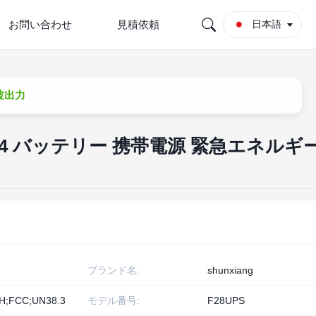
お問い合わせ
見積依頼
日本語
ス波出力
FePO4 バッテリー 携帯電源 緊急エネルギ
ブランド名:
shunxiang
H;FCC;UN38.3
モデル番号:
F28UPS