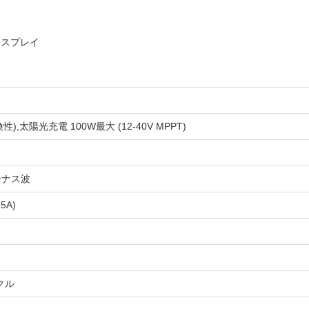
ィスプレイ
性),太陽光充電 100W最大 (12-40V MPPT)
,シナス波
.5A)
イクル