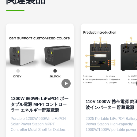
1200W 960Wh LiFePO4 ポー
110V 1000W 携帯電源 純
タブル電源 MPPTコントロー
波インバーター 貯蔵電源
ラー エネルギー貯蔵電源
Portable 1200W 960Wh LiFePO4
2025 Portable LiFePO4 Batter
Solar Power Station MPPT
Power Station High-capacity
Controller Metal Shell for Outdoor
1000W/1500W portable power
Home Emergency Power Supply
station with pure sine wave AC