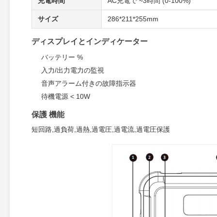
充電時間
AC充電で ~3時間 (0-100%)
サイズ
286*211*255mm
ディスプレイとインディケーター
バッテリー %
入力/出力電力の監視
音声アラーム付きの故障指示器
待機電源 < 10W
保護 機能
短回路,過負荷,過熱,過電圧,過電流,過電圧保護