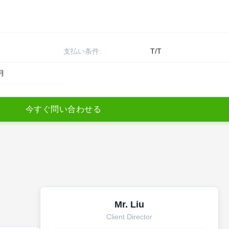
支払い条件:
T/T
月
今
す
ぐ
問
い
合
わ
せ
る
Mr. Liu
Client Director