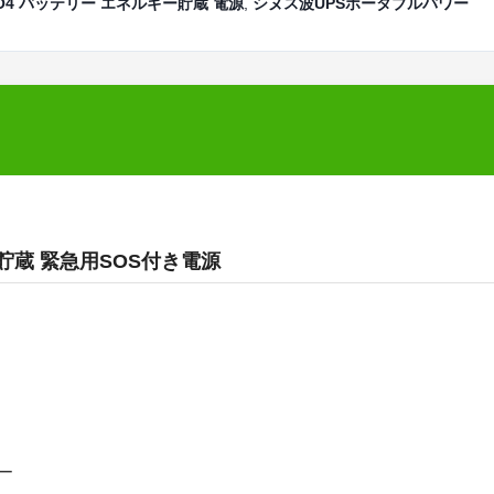
PO4 バッテリー エネルギー貯蔵 電源
,
シヌス波UPSポータブルパワー
ギー貯蔵 緊急用SOS付き電源
リー