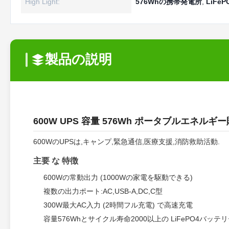
High Light:
576Whの携帯発電所
,
LiFe
製品の説明
600W UPS 容量 576Wh ポータブルエネル
600WのUPSは,キャンプ,緊急通信,医療支援,消防救助活動.
主要 な 特徴
600Wの常動出力 (1000Wの家電を駆動できる)
複数の出力ポート:AC,USB-A,DC,C型
300W最大AC入力 (2時間フル充電) で高速充電
容量576Whとサイクル寿命2000以上の LiFePO4バッテ