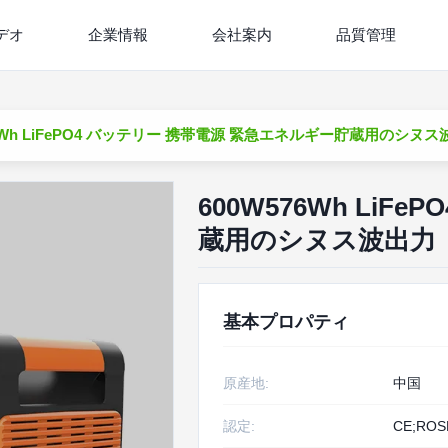
デオ
企業情報
会社案内
品質管理
76Wh LiFePO4 バッテリー 携帯電源 緊急エネルギー貯蔵用のシヌ
600W576Wh Li
蔵用のシヌス波出力
基本プロパティ
原産地:
中国
認定:
CE;ROS