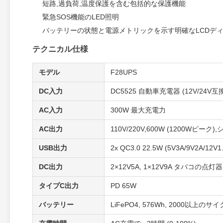
短路,過負荷,温度保護を含む包括的な保護機能
緊急SOS機能のLED照明
バッテリーの状態と電源メトリックを示す明確なLCDデ
テクニカル仕様
モデル
F28UPS
DC入力
DC5525 自動車充電器 (12V/24V互換
AC入力
300W 最大充電力
AC出力
110V/220V,600W (1200Wピーク)
USB出力
2x QC3.0 22.5W (5V3A/9V2A/12V1
DC出力
2×12V5A, 1×12V9A タバコの点灯器
タイプC出力
PD 65W
バッテリー
LiFePO4, 576Wh, 2000以上のサ