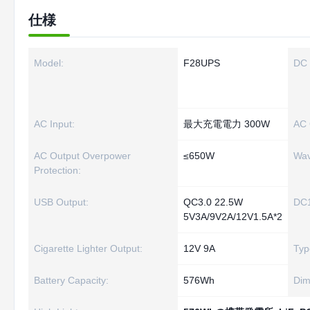
仕様
Model:
F28UPS
DC 
AC Input:
最大充電電力 300W
AC 
AC Output Overpower
≤650W
Wav
Protection:
USB Output:
QC3.0 22.5W
DC1
5V3A/9V2A/12V1.5A*2
Cigarette Lighter Output:
12V 9A
Typ
Battery Capacity:
576Wh
Dim