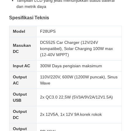
Tampilan LCD yang jelas menunjukkan status baterai
dan metrik daya
Spesifikasi Teknis
Model
F28UPS
DC5525 Car Charger (12V/24V
Masukan
kompatibel), Solar Charging 100W max
DC
(12-40V MPPT)
Input AC
300W Daya pengisian maksimum
Output
110V/220V, 600W (1200W puncak), Sinus
AC
Wave
Output
2x QC3.0 22,5W (5V3A/9V2A/12V1.5A)
USB
Output
2x 12V5A, 1x 12V 9A korek rokok
DC
Output