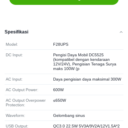
Spesifikasi
Model:
F28UPS
DC Input:
Pengisi Daya Mobil DC5525
(kompatibel dengan kendaraan
12V/24V), Pengisian Tenaga Surya
maks 100W (p
AC Input:
Daya pengisian daya maksimal 300W
AC Output Power:
600W
AC Output Overpower
≤650W
Protection:
Waveform:
Gelombang sinus
USB Output:
QC3.0 22.5W 5V3A/9V2A/12V1.5A*2