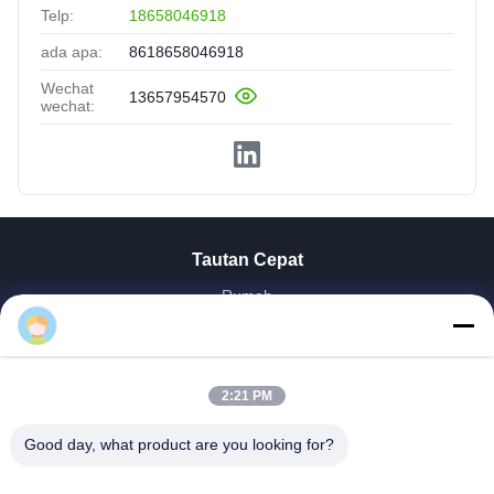
Telp:
18658046918
ada apa:
8618658046918
Wechat
13657954570
wechat:
Tautan Cepat
Rumah
Produk
Eason
Video
Tentang Kita
2:21 PM
Wisata Pabrik
Kontrol Kualitas
Good day, what product are you looking for?
Hubungi Kami