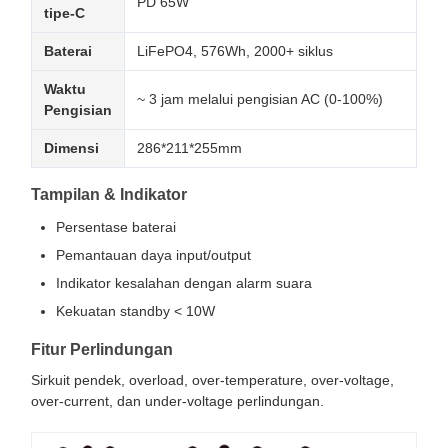
PD 65W
tipe-C
Baterai
LiFePO4, 576Wh, 2000+ siklus
Waktu
~ 3 jam melalui pengisian AC (0-100%)
Pengisian
Dimensi
286*211*255mm
Tampilan & Indikator
Persentase baterai
Pemantauan daya input/output
Indikator kesalahan dengan alarm suara
Kekuatan standby < 10W
Fitur Perlindungan
Sirkuit pendek, overload, over-temperature, over-voltage,
over-current, dan under-voltage perlindungan.