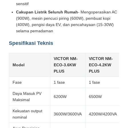
sensitif
Cakupan Listrik Seluruh Rumah
- Mengoperasikan AC
(900W), mesin pencuci piring (600W), pembuat kopi
(400W), pengisi daya EV, dan pencahayaan (15-30W)
selama pemadaman
Spesifikasi Teknis
VICTOR NM-
VICTOR NM-
V
Model
ECO-3.6KW
ECO-4.2KW
E
PLUS
PLUS
P
Fase
1 fase
1 fase
1 
Daya Masuk PV
6200W
6500W
6
Maksimal
Kekuatan output
3600W/3600VA
4200W/4200VA
6
nominal