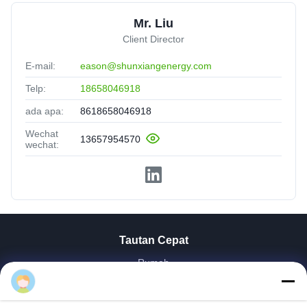
Mr. Liu
Client Director
E-mail:
eason@shunxiangenergy.com
Telp:
18658046918
ada apa:
8618658046918
Wechat
13657954570
wechat:
Tautan Cepat
Rumah
Produk
Video