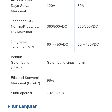
Arus Pengisian
Daya Surya
120A
80A
1
Maksimal
Tegangan DC
Nominal/Tegangan
360/500VDC
360/500VDC
3
DC Maksimal
Jangkauan
60 ~ 450VDC
60 ~ 450VDC
6
Tegangan MPPT
Bentuk
Gelombang
Gelombang sinus murni
Output
Efisiensi Konversi
98%
Maksimal (DC/AC)
Suhu operasi
-10°C-50°C
Fitur Lanjutan