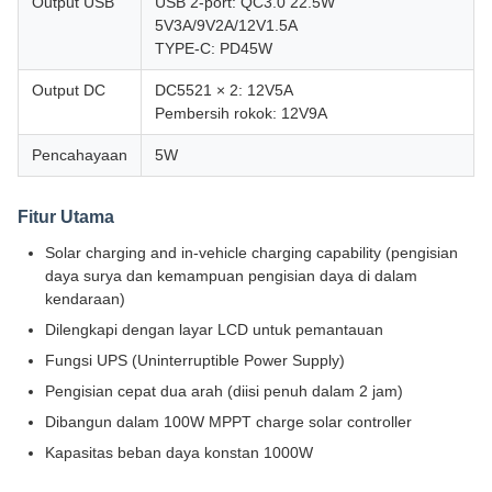
Output USB
USB 2-port: QC3.0 22.5W
5V3A/9V2A/12V1.5A
TYPE-C: PD45W
Output DC
DC5521 × 2: 12V5A
Pembersih rokok: 12V9A
Pencahayaan
5W
Fitur Utama
Solar charging and in-vehicle charging capability (pengisian
daya surya dan kemampuan pengisian daya di dalam
kendaraan)
Dilengkapi dengan layar LCD untuk pemantauan
Fungsi UPS (Uninterruptible Power Supply)
Pengisian cepat dua arah (diisi penuh dalam 2 jam)
Dibangun dalam 100W MPPT charge solar controller
Kapasitas beban daya konstan 1000W