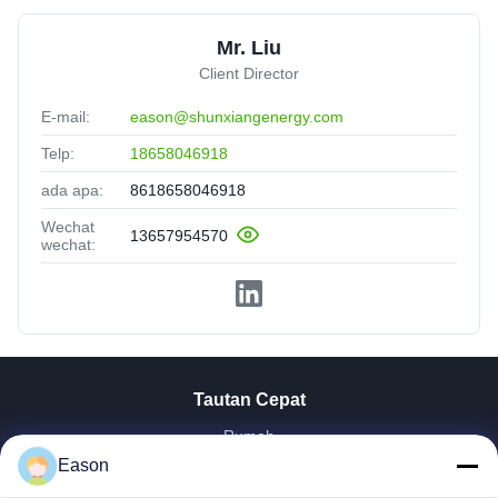
Mr. Liu
Client Director
E-mail:
eason@shunxiangenergy.com
Telp:
18658046918
ada apa:
8618658046918
Wechat
13657954570
wechat:
Tautan Cepat
Rumah
Produk
Eason
Video