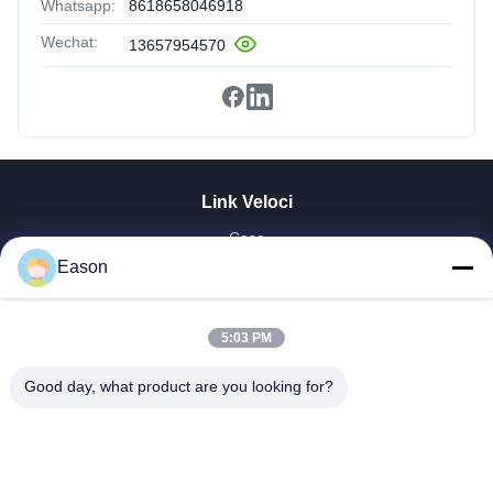
Whatsapp:
8618658046918
Wechat:
13657954570
Link Veloci
Casa
Prodotti
Eason
Video
Chi Siamo
5:03 PM
Fatory Tour
Controllo Di Qualità
Good day, what product are you looking for?
Contattaci
Richiedere Un Preventivo
Notizie