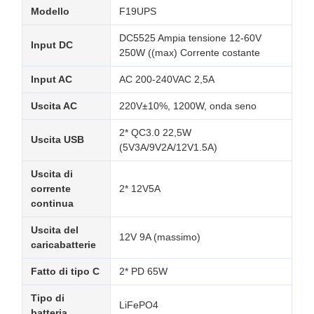
Modello
F19UPS
DC5525 Ampia tensione 12-60V
Input DC
250W ((max) Corrente costante
Input AC
AC 200-240VAC 2,5A
Uscita AC
220V±10%, 1200W, onda seno
2* QC3.0 22,5W
Uscita USB
(5V3A/9V2A/12V1.5A)
Uscita di
corrente
2* 12V5A
continua
Uscita del
12V 9A (massimo)
caricabatterie
Fatto di tipo C
2* PD 65W
Tipo di
LiFePO4
batteria