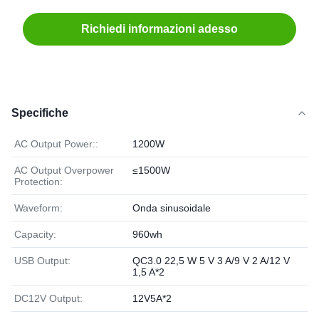
Richiedi informazioni adesso
Specifiche
AC Output Power::
1200W
AC Output Overpower
≤1500W
Protection:
Waveform:
Onda sinusoidale
Capacity:
960wh
USB Output:
QC3.0 22,5 W 5 V 3 A/9 V 2 A/12 V
1,5 A*2
DC12V Output:
12V5A*2