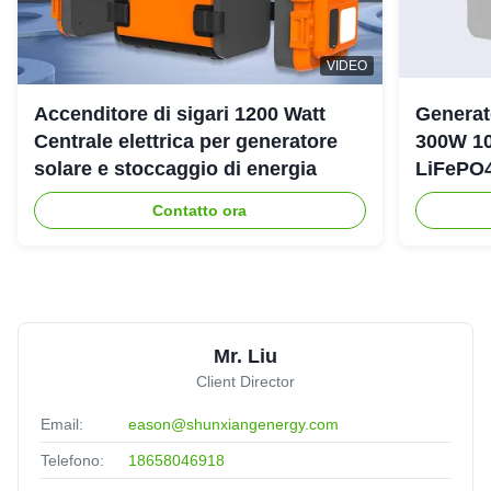
VIDEO
Accenditore di sigari 1200 Watt
Generat
Centrale elettrica per generatore
300W 10
solare e stoccaggio di energia
LiFePO4
emergen
Contatto ora
Mr. Liu
Client Director
Email:
eason@shunxiangenergy.com
Telefono:
18658046918