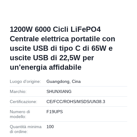
1200W 6000 Cicli LiFePO4
Centrale elettrica portatile con
uscite USB di tipo C di 65W e
uscite USB di 22,5W per
un'energia affidabile
Luogo d'origine:
Guangdong, Cina
Marchio:
SHUNXIANG
Certificazione:
CE/FCC/ROHS/MSDS/UN38.3
Numero di
F19UPS
modello:
Quantità minima
100
di ordine: