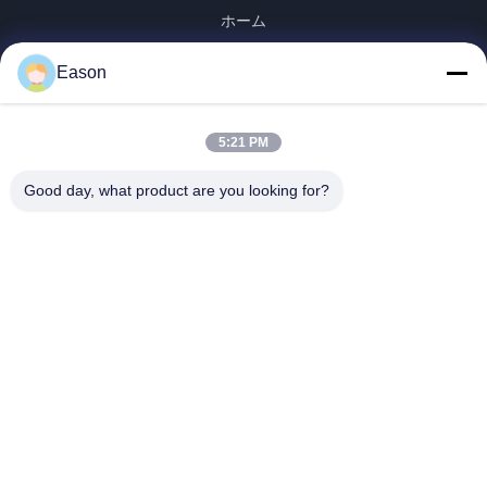
ホーム
製品
Eason
ビデオ
企業情報
会社案内
5:21 PM
品質管理
Good day, what product are you looking for?
お問い合わせ
見積依頼
ニュース
Dongguan ShunXiang Energy Technology Co.,Ltd
86--18658046918
eason@shunxiangenergy.com
私たちをフォローしてください