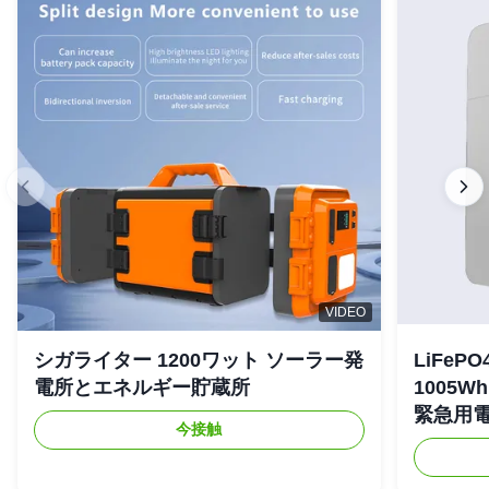
VIDEO
シガライター 1200ワット ソーラー発
LiFe
電所とエネルギー貯蔵所
1005
緊急用
今接触