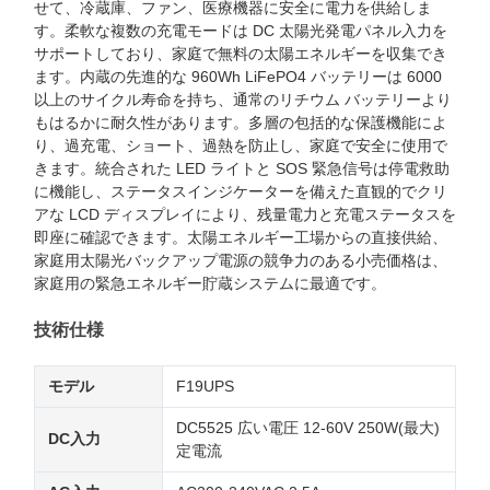
せて、冷蔵庫、ファン、医療機器に安全に電力を供給しま
す。柔軟な複数の充電モードは DC 太陽光発電パネル入力を
サポートしており、家庭で無料の太陽エネルギーを収集でき
ます。内蔵の先進的な 960Wh LiFePO4 バッテリーは 6000
以上のサイクル寿命を持ち、通常のリチウム バッテリーより
もはるかに耐久性があります。多層の包括的な保護機能によ
り、過充電、ショート、過熱を防止し、家庭で安全に使用で
きます。統合された LED ライトと SOS 緊急信号は停電救助
に機能し、ステータスインジケーターを備えた直観的でクリ
アな LCD ディスプレイにより、残量電力と充電ステータスを
即座に確認できます。太陽エネルギー工場からの直接供給、
家庭用太陽光バックアップ電源の競争力のある小売価格は、
家庭用の緊急エネルギー貯蔵システムに最適です。
技術仕様
モデル
F19UPS
DC5525 広い電圧 12-60V 250W(最大)
DC入力
定電流