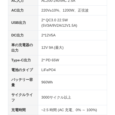
AC入力
AC200-240VAC 2.5A
AC出力
220V±10%、1200W、正弦波
2* QC3.0 22.5W
USB出力
(5V3A/9V2A/12V1.5A)
DC出力
2*12V5A
車の充電器の
12V 9A (最大)
出力
Type-C出力
2* PD 65W
電池のタイプ
LiFePO4
バッテリー容
960Wh
量
サイクルライ
3000サイクル以上
フ
充電時間
~2.5 時間 (AC 充電、0% ～ 100%)