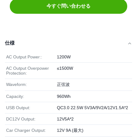
今すぐ問い合わせる
仕様
AC Output Power::
1200W
AC Output Overpower
≤1500W
Protection:
Waveform:
正弦波
Capacity:
960Wh
USB Output:
QC3.0 22.5W 5V3A/9V2A/12V1.5A*2
DC12V Output:
12V5A*2
Car Charger Output:
12V 9A (最大)