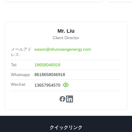
Mr. Liu
Client Director
メールアド
eason@shunxiangenergy.com
レス:
Tel:
18658046918
Whatsapp:
8618658046918
Wechat:
13657954570
クイックリンク