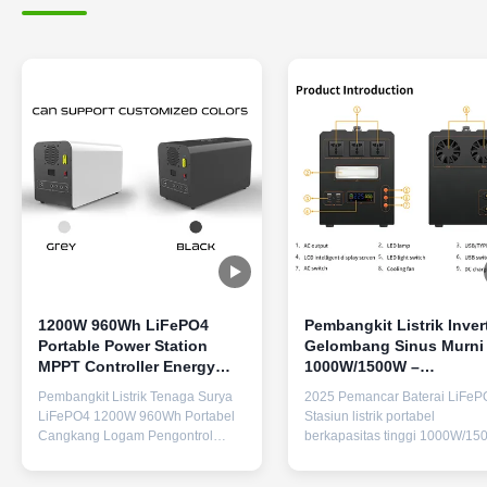
1200W 960Wh LiFePO4
Pembangkit Listrik Inver
Portable Power Station
Gelombang Sinus Murni
MPPT Controller Energy
1000W/1500W –
Storage Power Supply
Penyimpanan Energi
Pembangkit Listrik Tenaga Surya
2025 Pemancar Baterai LiFeP
Baterai LiFePO4 dengan
LiFePO4 1200W 960Wh Portabel
Stasiun listrik portabel
BMS Cerdas & Pengisia
Cangkang Logam Pengontrol
berkapasitas tinggi 1000W/1
Cepat
MPPT untuk Penyimpanan Catu
dengan output AC gelombang
Daya Darurat Rumah Luar
sinus murni, menampilkan 3 ou