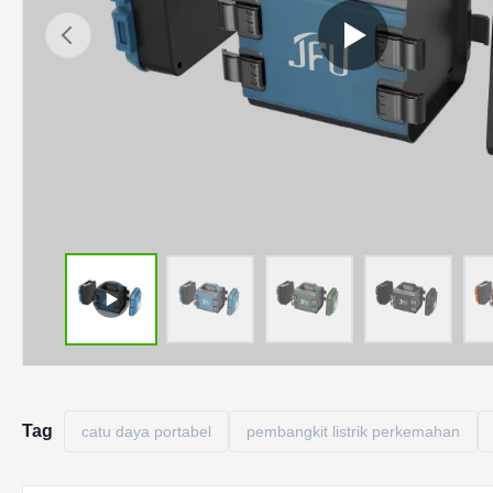
Tag
catu daya portabel
pembangkit listrik perkemahan