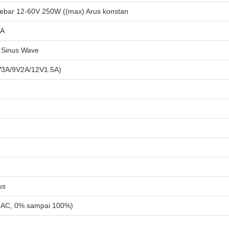
ebar 12-60V 250W ((max) Arus konstan
5A
 Sinus Wave
V3A/9V2A/12V1.5A)
us
n AC, 0% sampai 100%)