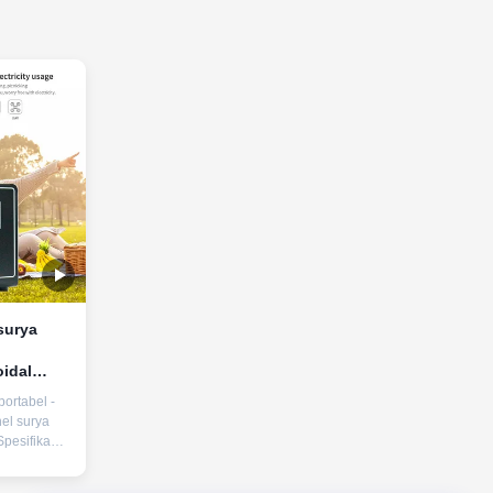
surya
idal
uk
portabel -
rurat
el surya
Spesifikasi
l 300W,
gangan