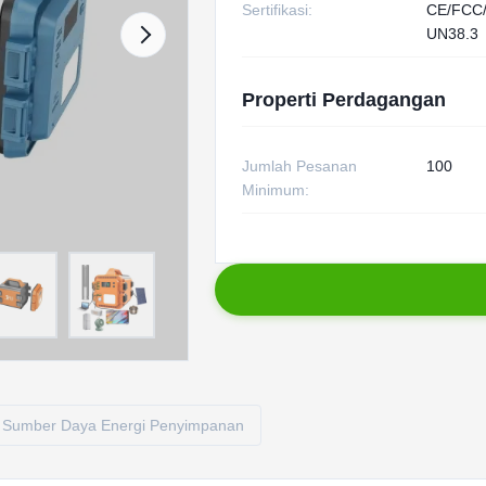
Sertifikasi:
CE/FCC
UN38.3
Properti Perdagangan
Jumlah Pesanan
100
Minimum:
Sumber Daya Energi Penyimpanan