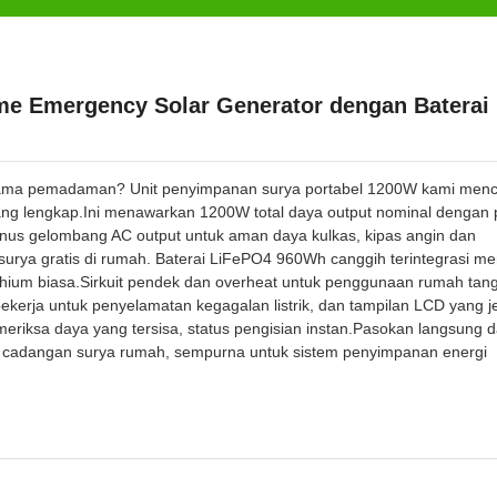
me Emergency Solar Generator dengan Baterai
elama pemadaman? Unit penyimpanan surya portabel 1200W kami men
yang lengkap.Ini menawarkan 1200W total daya output nominal dengan 
nus gelombang AC output untuk aman daya kulkas, kipas angin dan
rya gratis di rumah. Baterai LiFePO4 960Wh canggih terintegrasi mem
lithium biasa.Sirkuit pendek dan overheat untuk penggunaan rumah tan
kerja untuk penyelamatan kegagalan listrik, dan tampilan LCD yang j
eriksa daya yang tersisa, status pengisian instan.Pasokan langsung d
naga cadangan surya rumah, sempurna untuk sistem penyimpanan energi