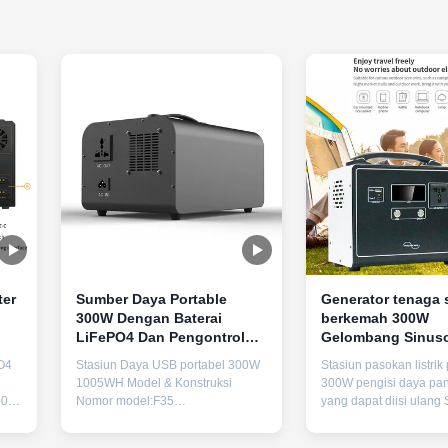
ter
Sumber Daya Portable
Generator tenaga 
300W Dengan Baterai
berkemah 300W
LiFePO4 Dan Pengontrol
Gelombang Sinuso
MPPT Untuk Pengisian
Termodifikasi Unt
O4
Stasiun Daya USB portabel 300W
Stasiun pasokan listrik 
Surya
Cadangan Daya Da
1005WH Model & Konstruksi
300W pengisi daya pan
n
500W
Nomor model:F35
yang dapat diisi ulang 
Konstruksi:Penyemprotan logam
Daya Kekuatan nomina
tlet
Spesifikasi Fisik Berat:90,5 kg
daya puncak 600W Te