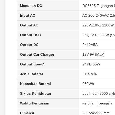
Masukan DC
DC5525 Tegangan l
Input AC
AC 200-240VAC 2,
Output AC
220V±10%, 1200W,
Output USB
2* QC3.0 22,5W (5
Output DC
2* 12V5A
Output Car Charger
12V 9A (Max)
Output tipe-C
2* PD 65W
Jenis Baterai
LiFePO4
Kapasitas Baterai
960Wh
Siklus Kehidupan
Lebih dari 3000 sikl
Waktu Pengisian
~2,5 jam (pengisia
Dimensi
280*245*335mm