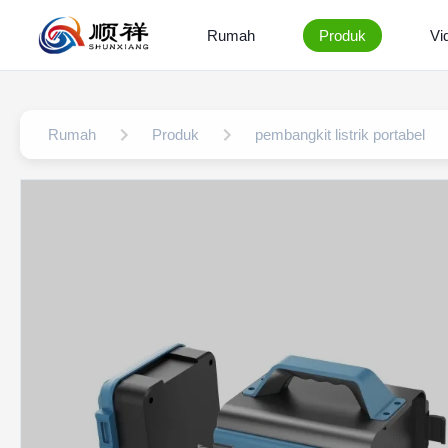
Rumah
Produk
Vi
Rumah
Produk
pembangkit listrik portabel