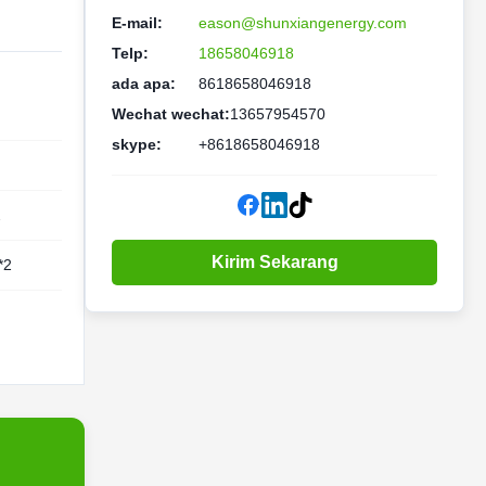
E-mail:
eason@shunxiangenergy.com
Telp:
18658046918
ada apa:
8618658046918
Wechat wechat:
13657954570
skype:
+8618658046918
2
Kirim Sekarang
*2