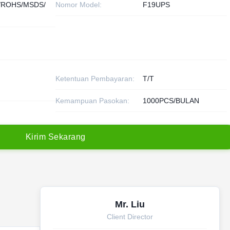
/ROHS/MSDS/
Nomor Model:
F19UPS
Ketentuan Pembayaran:
T/T
Kemampuan Pasokan:
1000PCS/BULAN
K
i
r
i
m
S
e
k
a
r
a
n
g
Mr. Liu
Client Director