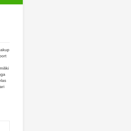
cakup
port
iliki
gga
elas
ari