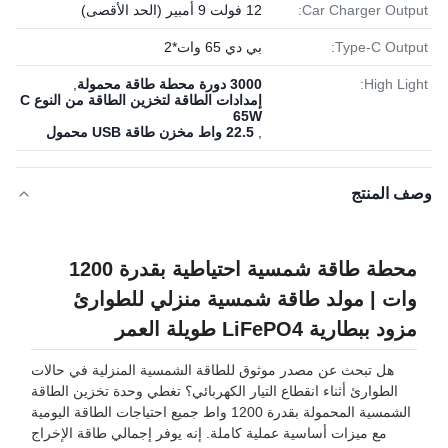
Car Charger Output:
12 فولت 9 أمبير (الحد الأقصى)
Type-C Output:
بي دي 65 وات*2
High Light:
3000 دورة محطة طاقة محمولة
,
إمدادات الطاقة لتخزين الطاقة من النوع C
65W
,
22.5 واط مخزن طاقة USB محمول
وصف المنتج
محطة طاقة شمسية احتياطية بقدرة 1200
وات | مولد طاقة شمسية منزلي للطوارئ
مزود ببطارية LiFePO4 طويلة العمر
هل تبحث عن مصدر موثوق للطاقة الشمسية المنزلية في حالات
الطوارئ أثناء انقطاع التيار الكهربائي؟ تغطي وحدة تخزين الطاقة
الشمسية المحمولة بقدرة 1200 واط جميع احتياجات الطاقة اليومية
مع ميزات أساسية عملية كاملة. إنه يوفر إجمالي طاقة الإخراج