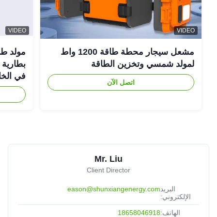
VIDEO
VIDEO
مشعل سيجار محطة طاقة 1200 واط
لمولد شمسي وتخزين الطاقة
في الخا
اتصل الآن
Mr. Liu
Client Director
البريد
eason@shunxiangenergy.com
الإلكتروني:
الهاتف:
18658046918