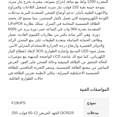
المقدرة 1200 واط مع منافذ إخراج متنوعة، مقترنة بخرج تيار متردد
بموجة جيبية نقية 220 فولت تيار متردد لتشغيل الثلاجات والمراوح
والأجهزة الطبية بأمان. تدعم أوضاع الشحن المتعددة المرنة مدخلات
اللوحة الكهروضوئية التي تعمل بالتيار المستمر، مما يسمح لك بحصد
الطاقة الشمسية المجانية في المنزل. تمتلك بطارية LiFePO4
المتقدمة بقدرة 960 وات في الساعة عمر دورة يزيد عن 6000
دورة، وهي أكثر متانة بكثير من بطاريات الليثيوم العادية. تعمل
وظائف الحماية الشاملة متعددة الطبقات على منع الشحن الزائد
والدوائر القصيرة وارتفاع درجة الحرارة للاستخدام المنزلي الآمن.
يعمل ضوء LED المدمج وإشارة الطوارئ SOS لإنقاذ انقطاع التيار
الكهربائي، كما تتيح لك شاشة LCD الواضحة البديهية مع مؤشرات
الحالة التحقق من الطاقة المتبقية وحالة الشحن على الفور. العرض
المباشر من مصنع الطاقة الشمسية، وسعر التجزئة التنافسي للطاقة
الشمسية الاحتياطية المنزلية، مثالي لأنظمة تخزين الطاقة في
حالات الطوارئ العائلية.
المواصفات الفنية
نموذج
F19UPS
مدخلات
DC5525 الجهد العريض 12-60 فولت 250