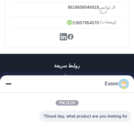
الـ (واتس
8618658046918
اب):
(ويتشات):
13657954570
روابط سريعة
منزل
المنتجات
Eason
أشرطة فيديو
حول بنا
12:25 PM
جولة في المعمل
ضبط الجودة
Good day, what product are you looking for?
اتصل بنا
طلب اقتباس