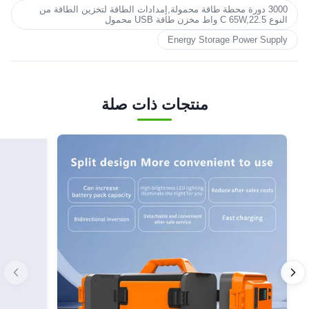
3000 دورة محطة طاقة محمولة,إمدادات الطاقة لتخزين الطاقة من
النوع C 65W,22.5 واط مخزن طاقة USB محمول
Energy Storage Power Supply
منتجات ذات صلة