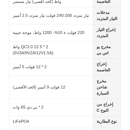
العاصمة
واط (كحد أقصى) تيار مستمر
مدخلات
تيار متردد 200-240 فولت تيار متردد 2.5 أمبير
التيار المتردد
إخراج التيار
220 فولت ± 10%، 1200 واط، موجة جيبية
المتردد
مخرج يو
2 * QC3.0 22.5 واط
اس بي
(5V3A/9V2A/12V1.5A)
إخراج
2 * 12 فولت 5 أمبير
العاصمة
مخرج
شاحن
12 فولت 9 أمبير (الحد الأقصى)
السيارة
إخراج من
2 * بي دي 65 وات
النوع C
نوع البطارية
LiFePO4