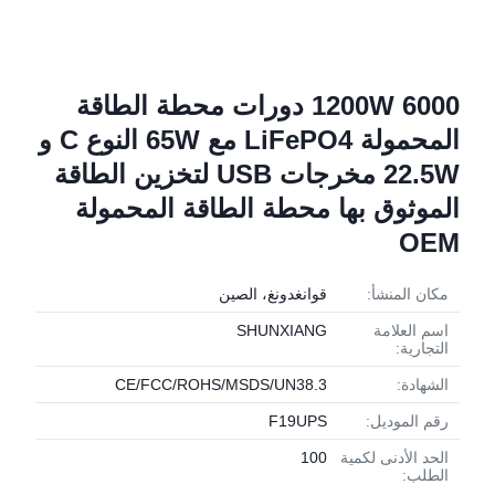
1200W 6000 دورات محطة الطاقة
المحمولة LiFePO4 مع 65W النوع C و
22.5W مخرجات USB لتخزين الطاقة
الموثوق بها محطة الطاقة المحمولة
OEM
مكان المنشأ:
قوانغدونغ، الصين
اسم العلامة
SHUNXIANG
التجارية:
الشهادة:
CE/FCC/ROHS/MSDS/UN38.3
رقم الموديل:
F19UPS
الحد الأدنى لكمية
100
الطلب: